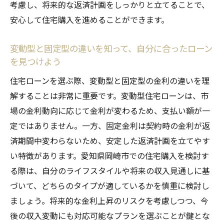
考慮し、将来的な返済計画をしっかりと立てることで、
活用する
安心して住宅購入を進めることができます。
住宅ローンの書類審査から融資実行までの
流れ
変動型と固定型の違いを知って、自分に合ったローン
地元銀行と大手銀行の住宅ローンの違い
を見つけよう
変動型住宅ローンを選ぶ際の注意点とヒント
住宅ローンを選ぶ際、変動型と固定型の金利の違いを理
ローン契約前に確認すべき重要事項一覧
解することは非常に重要です。変動型住宅ローンは、市
変動型ローン選択時のリスク回避策
場の金利動向に応じて金利が変わるため、支払い額が一
定ではありません。一方、固定金利は契約時の金利が返
契約後に金利が変わった場合の対策方法
済期間中変わらないため、安定した返済計画を立てやす
無料相談の活用法と専門家から得られるア
い特徴があります。愛知県岡崎市での住宅購入を検討す
ドバイス
る際は、自分のライフスタイルや将来の収入見通しに基
住宅ローン契約時の失敗を防ぐポイント
づいて、どちらのタイプが適しているかを慎重に検討し
ローン契約後に注意すべき点と再検討の必
ましょう。将来的な金利上昇のリスクを考慮しつつ、今
要性
後の収入変動にも対応可能なプランを選ぶことが鍵とな