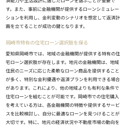
済能力や生活設計に適したローンを選ぶことが重要で
収入と支出のバランスを考慮した資金計画
す。また、事前に金融機関が提供するローンシミュレー
将来のライフイベントを見据えたローン選
ションを利用し、金利変動のシナリオを想定して返済計
び
画を立てることが成功の鍵となります。
変動型ローンがライフスタイルに与える影
響
岡崎市特有の住宅ローン選択肢を探る
ライフスタイルに応じたローン見直しのタ
愛知県岡崎市では、地域の金融機関が提供する特有の住
イミング
宅ローン選択肢が存在します。地元の金融機関は、地域
地域の金融機関が提供する変動型住宅ローンの
住民のニーズに応じた柔軟なローン商品を提供すること
特長
が多く、特別な金利優遇や返済プランを利用できる場合
愛知県岡崎市の主要金融機関とその特徴
があります。これにより、他の地域よりも有利な条件で
住宅ローンを組むことが可能です。岡崎市での住宅購入
地域密着型サービスの利用メリット
を考えている方は、各金融機関の特徴や提供するサービ
各金融機関の変動型ローンの金利を比較す
スを比較検討し、自分に最適なローンを見つけることが
る
大切です。特に、地元の経済状況や不動産市場の動向を
地域金融機関が提供する独自のサービスを