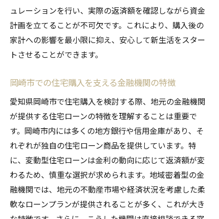
金利選択が住宅ローンに与える影響を知る
ュレーションを行い、実際の返済額を確認しながら資金
計画を立てることが不可欠です。これにより、購入後の
未来の金利変動に備える資産運用の考え方
家計への影響を最小限に抑え、安心して新生活をスター
住宅ローン選択における金利の役割とその
トさせることができます。
見直し
変動型住宅ローンで理想の住まいを実現する方
岡崎市での住宅購入を支える金融機関の特徴
法
愛知県岡崎市で住宅購入を検討する際、地元の金融機関
理想の住まいを手に入れるためのステップ
が提供する住宅ローンの特徴を理解することは重要で
住宅ローンと住まい探しの同時進行法
す。岡崎市内には多くの地方銀行や信用金庫があり、そ
理想の住居を手頃な価格で手に入れるため
れぞれが独自の住宅ローン商品を提供しています。特
の工夫
に、変動型住宅ローンは金利の動向に応じて返済額が変
住環境の選び方とローン返済のバランス
わるため、慎重な選択が求められます。地域密着型の金
ローン利用者の声から学ぶ成功事例
融機関では、地元の不動産市場や経済状況を考慮した柔
変動型ローンで夢のマイホームを手に入れ
軟なローンプランが提供されることが多く、これが大き
る
な特徴です。さらに、こうした機関は直接相談できる窓