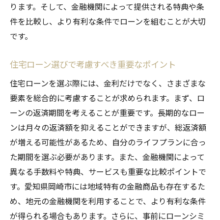
岡崎市で安心して住宅購入を進めるための資金
ります。そして、金融機関によって提供される特典や条
計画
件を比較し、より有利な条件でローンを組むことが大切
初めての住宅購入に必要な資金計画の立て
です。
方
予算内で理想の住居を手に入れるためのヒ
住宅ローン選びで考慮すべき重要なポイント
ント
住宅ローンを選ぶ際には、金利だけでなく、さまざまな
住宅ローン以外に必要な諸費用の把握
要素を総合的に考慮することが求められます。まず、ロ
安心して返済できる資金計画の作成方法
ーンの返済期間を考えることが重要です。長期的なロー
ンは月々の返済額を抑えることができますが、総返済額
ローン返済が難しくなった場合の対処法
が増える可能性があるため、自分のライフプランに合っ
家計診断から始める無理のない資金計画
た期間を選ぶ必要があります。また、金融機関によって
金利の仕組みを理解し未来を見据えた選択を
異なる手数料や特典、サービスも重要な比較ポイントで
金利計算の基礎とその重要性を解説
す。愛知県岡崎市には地域特有の金融商品も存在するた
将来の金利変動を予測するための方法
め、地元の金融機関を利用することで、より有利な条件
経済ニュースから金利動向を読み解く
が得られる場合もあります。さらに、事前にローンシミ