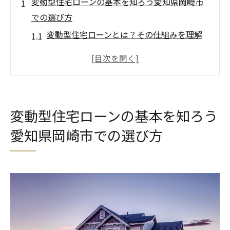
変動型住宅ローンの基本を知ろう愛知県岡崎市
での選び方
変動型住宅ローンとは？その仕組みを理解
しよう
岡崎市特有の住宅ローン選択肢を探る
変動型と固定型の違いを知って、自分に合
ったローンを見つけよう
変動型住宅ローンの基本を知ろう
住宅ローン選びで考慮すべき重要なポイン
愛知県岡崎市での選び方
ト
岡崎市での住宅購入を支える金融機関の特
徴
変動型ローンのメリットとデメリットを比
較する
市場の動向に左右される変動金利の特徴とリス