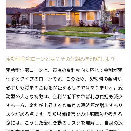
ク
変動金利が市場動向に与える影響を分析す
る
過去の金利変動から学ぶリスク管理
変動金利選択の際に注意すべき経済指標
住宅購入時に考慮すべきリスク対策
変動型住宅ローンとは？その仕組みを理解しよう
リスク管理のための住宅ローンシミュレー
ション
変動型住宅ローンは、市場の金利動向に応じて金利が変
金利上昇時の対応策を考える
化するタイプのローンです。このため、契約時の金利が
必ずしも将来の金利を保証するものではありません。変
ライフスタイルに合った住宅ローン選びのポイ
動型の大きな特徴は、金利が低下すれば利息負担も減少
ント
する一方、金利が上昇すると毎月の返済額が増加するリ
ライフプランに基づく住宅ローン選択
スクがある点です。愛知県岡崎市での住宅購入を考える
家族構成に応じた最適な返済プランの探り
際には、こうした金利変動のリスクを理解し、自身の返
方