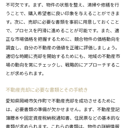
売却プロセスにおけるチェックリストの活
不可欠です。まず、物件の状態を整え、清掃や修繕を行
用
うことで、購入希望者に良い印象を与えることができま
売却期間を短縮する方法
す。次に、売却に必要な書類を事前に用意しておくこと
で、プロセスを円滑に進めることが可能です。また、適
購入希望者への適切な対応方法
正な市場価格を把握するために、競合物件の価格動向を
プロフェッショナルなサポートを受けるメ
調査し、自分の不動産の価値を正確に評価しましょう。
リット
適切な時期に売却を開始するためにも、地域の不動産市
矢作町不動産売却を成功に導くための計画的ア
場の動向を常にチェックし、戦略的にアプローチするこ
プローチ
とが求められます。
戦略的な売却プランの立案方法
目標達成に向けた進捗管理
不動産売却に必要な書類とその手続き
リスク管理のポイントとその実践
愛知県岡崎市矢作町で不動産売却を成功させるために
長期的な視点で見た売却戦略
は、必要書類の準備が欠かせません。まず、不動産登記
信頼できるパートナーとの協力
簿謄本や固定資産税納税通知書、住民票などの基本的な
継続的なフィードバックと改善策
書類が求められます。これらの書類は、物件の詳細情報