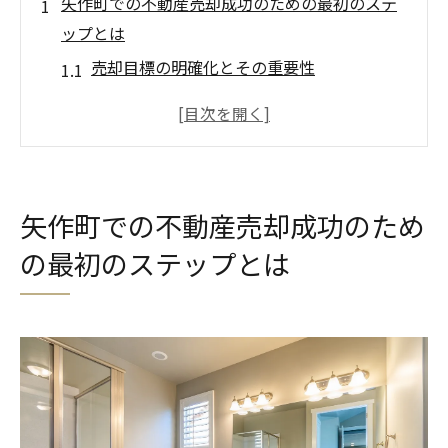
矢作町での不動産売却成功のための最初のステ
ップとは
売却目標の明確化とその重要性
矢作町の不動産評価方法とは
信頼できる不動産仲介業者の選び方
売却プロセスをスムーズに進めるための準
備
矢作町での不動産売却成功のため
不動産売却に必要な書類とその手続き
の最初のステップとは
実際の売却事例から学ぶ成功のヒント
地域特性を活かした矢作町不動産売却の進め方
矢作町の住宅市場の特性とその影響
地域の魅力を最大限に活かす広告戦略
購入希望者のニーズを理解する方法
競争力を高めるためのホームステージング