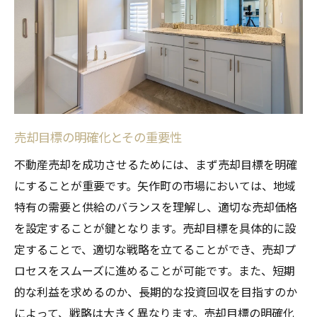
地域住民との関係構築とそのメリット
成功事例に学ぶ地域特性の活用法
矢作町不動産市場を理解し最適な売却タイミン
グを見極める
市場動向分析の基本と重要性
季節性が不動産売却に与える影響
売却目標の明確化とその重要性
過去の市場データを活用したタイミングの
不動産売却を成功させるためには、まず売却目標を明確
見極め方
にすることが重要です。矢作町の市場においては、地域
経済状況と政策の変化による影響
特有の需要と供給のバランスを理解し、適切な売却価格
売却タイミングが価格に及ぼす影響
を設定することが鍵となります。売却目標を具体的に設
定することで、適切な戦略を立てることができ、売却プ
専門家の意見と市場予測の活用法
ロセスをスムーズに進めることが可能です。また、短期
市場動向に基づく矢作町不動産売却計画の立て
的な利益を求めるのか、長期的な投資回収を目指すのか
方
によって、戦略は大きく異なります。売却目標の明確化