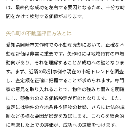
現地調査とその重要性
は、最終的な成功を左右する要因となるため、十分な時
競合物件の分析方法
間をかけて検討する価値があります。
ターゲットマーケティング戦略の策定
価格設定戦略の考え方
矢作町の不動産評価方法とは
売却計画をサポートするテクノロジーの活
愛知県岡崎市矢作町での不動産売却において、正確な不
用
動産評価は非常に重要です。矢作町には地域特有の市場
効果的なマーケティングキャンペーンの設
動向があり、それを理解することが成功への鍵となりま
計
す。まず、近隣の取引事例や現在の市場トレンドを調査
効率的な不動産売却のための矢作町特有の戦略
し、査定額を正確に把握することが求められます。専門
とは
家の意見を取り入れることで、物件の強みと弱みを明確
にし、競争力のある価格設定が可能となります。また、
地域特有の法律や規制への対応方法
査定には物件の立地条件や建物の状態、さらには法的規
矢作町の特性を活かしたPR戦略
制など多様な要因が影響を及ぼします。これらを総合的
地域イベントを活用した販売促進
に考慮した上での評価が、成功への道筋をつけます。
インバウンド需要を意識した販売戦略