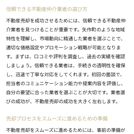
都市計画情報の活用法
信頼できる不動産仲介業者の選び方
地域のブランド力を高める方法
不動産売却を成功させるためには、信頼できる不動産仲
不動産売却の利益を最大化する矢作町での方法
介業者を見つけることが重要です。矢作町のような地域
売却前に行うべきリフォームと修繕
特性を理解し、市場動向に精通した業者を選ぶことで、
税制優遇の活用とそのメリット
適切な価格設定やプロモーション戦略が可能となりま
す。まずは、口コミや評判を調査し、過去の実績を確認
価格交渉を有利に進めるためのテクニック
しましょう。信頼できる業者は、手続きの透明性を確保
利益を最大化するための投資戦略
し、迅速で丁寧な対応をしてくれます。初回の面談で、
成功事例に基づいた利益最大化の手法
担当者のコミュニケーション能力や提案内容を評価し、
専門家のアドバイスを活かす方法
自分の要望に合った業者を選ぶことが大切です。業者選
矢作町での不動産売却をスムーズに進めるため
びの成功が、不動産売却の成功を大きく左右します。
の秘訣
コミュニケーションの重要性とその実践法
売却プロセスをスムーズに進めるための準備
トラブルを未然に防ぐ対策
不動産売却をスムーズに進めるためには、事前の準備が