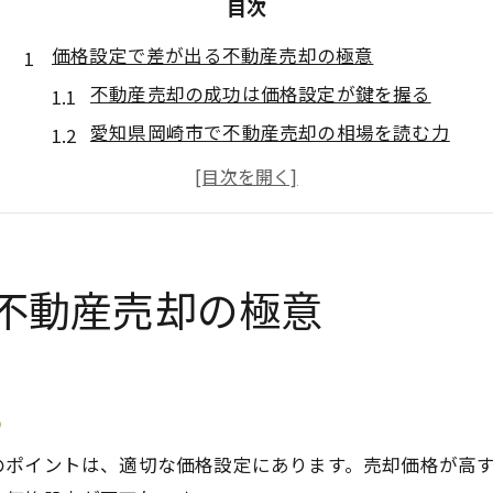
目次
価格設定で差が出る不動産売却の極意
不動産売却の成功は価格設定が鍵を握る
愛知県岡崎市で不動産売却の相場を読む力
査定根拠を比較した価格設定の実践法
不動産売却における市場分析の重要性
地価動向に強い不動産売却戦略の考え方
納得のいく不動産売却は相場分析から
不動産売却の極意
不動産売却の相場分析で適正価格を見抜く
過去の成約事例が示す価格設定のヒント
不動産売却で注目すべきエリア特性とは
る
公的データと民間情報で相場を検証する
のポイントは、適切な価格設定にあります。売却価格が高
不動産売却の相場変動を把握する手順