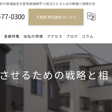
却の価格設定を愛知県岡崎市で成功させるための戦略と相場分析
-77-0300
不動産 売却査定はこちら
問
漫画特集
当社の特徴
アクセス
ブログ
コラム
戸建て
マンション
させるための戦略と相
アパート
土地
空き家