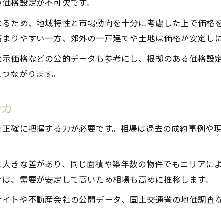
い価格設定が不可欠です。
岡崎市で有利な価格戦略を考えるなら
なるため、地域特性と市場動向を十分に考慮した上で価格
不動産売却で有利な価格戦略の考え方
高まりやすい一方、郊外の一戸建てや土地は価格が安定し
岡崎市の地価動向を活かした価格設定
公示価格などの公的データも参考にし、根拠のある価格設
エリアごとに異なる不動産売却戦略
につながります。
不動産売却の市場タイミングを見極める
査定価格を上手に活用した売却方法
む力
市場動向を捉えた不動産売却の方法
を正確に把握する力が必要です。相場は過去の成約事例や
不動産売却は市場動向の把握が重要
岡崎市の不動産売却で注目すべき市場傾向
に大きな差があり、同じ面積や築年数の物件でもエリアに
地価上昇率をふまえた価格設定の工夫
では、需要が安定して高いため相場も高めに推移します。
不動産売却に強いマーケットデータの活用術
サイトや不動産会社の公開データ、国土交通省の地価調査
価格交渉を意識した売却準備の進め方
相場を味方にする価格設定のポイント