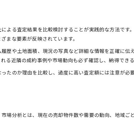
不動産売却の相場を味方に高値売却を目指す
公示地価や固定資産評価額の活用法
社による査定結果を比較検討することが実践的な方法です
相場に基づいた適正価格の見極め方
まざまな要素が反映されています。
不動産売却で注意すべき価格差の理由
成約事例を参考にした価格設定術
ム履歴や土地面積、現況の写真など詳細な情報を正確に伝
される近隣の成約事例や市場動向も必ず確認し、納得でき
地価変動に強い売却戦略の考え方
地価変動を見据えた不動産売却戦略の基本
なったのか理由を比較し、過度に高い査定額には注意が必
岡崎市の地価上昇率を価格設定に活かす
再開発による不動産売却チャンスの発見
不動産売却の長期的な視点の重要性
地価変動リスクを抑える売却方法とは
。市場分析とは、現在の売却物件数や需要の動向、地域ご