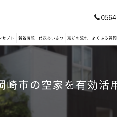
0564
ンセプト
新着情報
代表あいさつ
売却の流れ
よくある質
岡崎市の空家を有効活