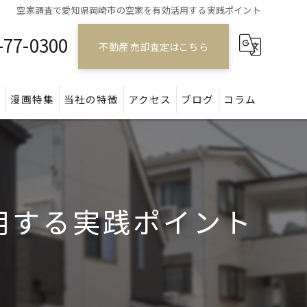
空家調査で愛知県岡崎市の空家を有効活用する実践ポイント
-77-0300
不動産 売却査定はこちら
問
漫画特集
当社の特徴
アクセス
ブログ
コラム
戸建て
マンション
用する実践ポイント
アパート
土地
空き家