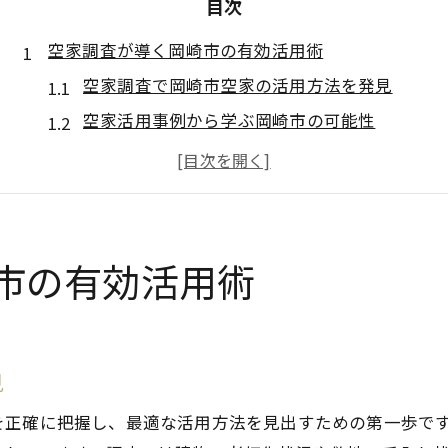
目次
空家調査が導く岡崎市の有効活用術
空家調査で岡崎市空家の活用方法を発見
空家活用事例から学ぶ岡崎市の可能性
空家調査結果がもたらす新たな利活用案
空家調査で見つかる岡崎市0円物件の現状
岡崎市空家調査が地域活性化へつなぐ道
管理不全を防ぐ空家の実態チェック法
市の有効活用術
空家調査が管理不全防止に果たす役割
岡崎市空家の劣化や損傷を調査で見抜く
空家調査で衛生・倒壊リスクを早期発見
見
空家管理に役立つ定期チェックポイント
を正確に把握し、最適な活用方法を見出すための第一歩で
空家調査で特定空家指定を回避する方法