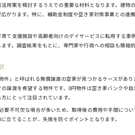
利活用案を検討するうえでの重要な材料となります。建物
古民家空家調査で発見する再生の魅力
が広がります。特に、補助金制度や空き家対策事業との連
岡崎市古民家物件の空家調査活用法
空家調査から始める古民家リノベ戦略
子育て支援施設や高齢者向けのデイサービスに転用する事
古民家空家を活かすための調査ポイント
します。調査結果をもとに、専門家や行政への相談も積極
空家調査が古民家活用の幅を広げる理由
空家活用を目指す方への調査実践ポイント
状
空家調査の手順と実践で得られる成果
円物件」と呼ばれる無償譲渡の空家が見つかるケースがあり
岡崎市空家調査で賃貸や売却の道を探る
での譲渡を希望する物件です。0円物件は空き家バンクや自
空家調査をもとに活用プランを具体化
る方にとって注目されています。
実例から学ぶ空家調査の進め方と注意点
が必要不可欠な場合が多いため、取得後の費用や手間につい
空家調査の専門家活用で失敗を防ぐ
的に立てることが、失敗を防ぐポイントとなります。