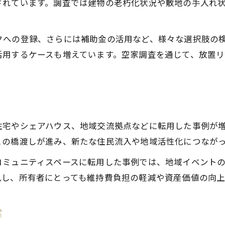
されています。調査では建物の老朽化状況や敷地の手入れ
補助金も視野に入れた岡崎市空家対策
空家調査で補助金対象になる条件を解説
クへの登録、さらには補助金の活用など、様々な選択肢の
岡崎市空家補助金の申請に役立つ調査法
活用するケースも増えています。空家調査を通じて、放置
空家調査が補助金の受給可否を左右する
補助金活用のための空家現状把握ポイント
岡崎市空家対策における調査の重要性
相続後の空家名義確認と調査の重要性
住宅やシェアハウス、地域交流拠点などに転用した事例が
空家調査で相続空家の名義確認を徹底
との橋渡しが進み、新たな住民流入や地域活性化につなが
岡崎市で相続した空家の調査手順とは
コミュニティスペースに転用した事例では、地域イベント
名義変更前の空家調査がもたらす安心感
見し、所有者にとっても維持費負担の軽減や資産価値の向上
空家調査が相続後の所有権明確化に貢献
相続空家のリスクを調査で早期発見する
案
古民家の魅力と空家調査で広がる可能性