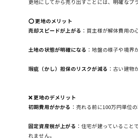
更地にしてから売り出すことには、明確なプ
⭕️ 更地のメリット
売却スピードが上がる
：買主様が解体費用の
土地の状態が明確になる
：地盤の様子や境界
瑕疵（かし）担保のリスクが減る
：古い建物
❌ 更地のデメリット
初期費用がかかる
：売れる前に100万円単位
固定資産税が上がる
：住宅が建っていること
れません。