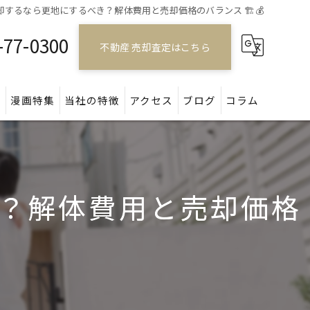
するなら更地にするべき？解体費用と売却価格のバランス 🏗️💰
-77-0300
不動産 売却査定はこちら
問
漫画特集
当社の特徴
アクセス
ブログ
コラム
戸建て
マンション
？解体費用と売却価格
アパート
土地
空き家