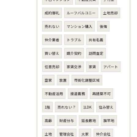
成約御礼
ルーフバルコニー
土地売却
売れない
マンション購入
後悔
仲介業者
トラブル
共有名義
買い替え
媒介契約
訪問査定
任意売却
家賃交渉
家賃
アパート
空家
放置
市街化調整区域
不動産活用
接道義務
再建築不可
1階
売れない？
1LDK
住み替え
高齢
財産分与
延長敷地
旗竿地
土地
管理会社
大家
仲介会社