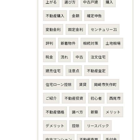
上がる
選び方
中古戸建
購入
不動産購入
金額
確定申告
変動金利
固定金利
センチュリー21
評判
新着物件
相続対策
土地相場
税金
流れ
中古
注文住宅
建売住宅
注意点
不動産査定
住宅ローン控除
賃貸
岡崎市矢作町
ご紹介
不動産投資
初心者
西尾市
不動産価格
調べ方
新築
メリット
デメリット
控除
リースバック
中古マンション
不動産売買
手付金