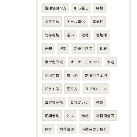
路線価調べ方
引っ越し
時期
おすすめ
オール電化
電気代
既存宅地
違い
宅地
借地権
売却
地主
新築戸建て
比較
市街化区域
オーナーチェンジ
木造
耐用年数
狭小地
制限付き土地
どうする
売り方
ダブルローン
固定資産税
どれがいい
種類
定期借地
とは
借地
地籍測量図
見方
境界確定
不動産買い取り