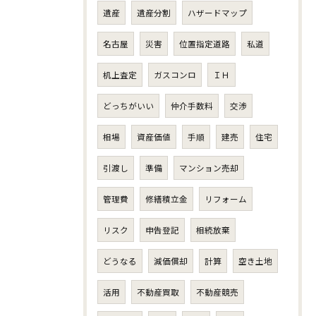
遺産
遺産分割
ハザードマップ
名古屋
災害
位置指定道路
私道
机上査定
ガスコンロ
ＩＨ
どっちがいい
仲介手数料
交渉
相場
資産価値
手順
建売
住宅
引渡し
準備
マンション売却
管理費
修繕積立金
リフォーム
リスク
申告登記
相続放棄
どうなる
減価償却
計算
空き土地
活用
不動産買取
不動産競売