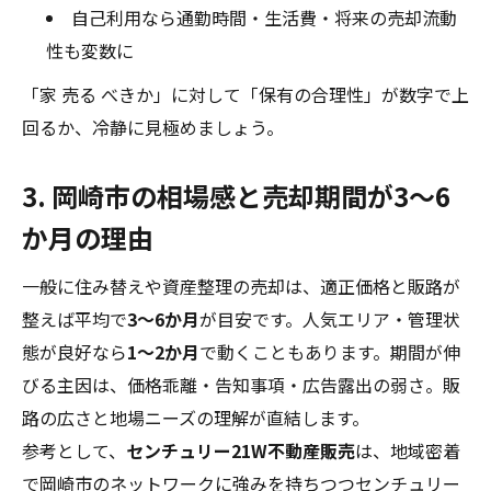
自己利用なら通勤時間・生活費・将来の売却流動
性も変数に
「家 売る べきか」に対して「保有の合理性」が数字で上
回るか、冷静に見極めましょう。
3. 岡崎市の相場感と売却期間が3〜6
か月の理由
一般に住み替えや資産整理の売却は、適正価格と販路が
整えば平均で
3〜6か月
が目安です。人気エリア・管理状
態が良好なら
1〜2か月
で動くこともあります。期間が伸
びる主因は、価格乖離・告知事項・広告露出の弱さ。販
路の広さと地場ニーズの理解が直結します。
参考として、
センチュリー21W不動産販売
は、地域密着
で岡崎市のネットワークに強みを持ちつつセンチュリー