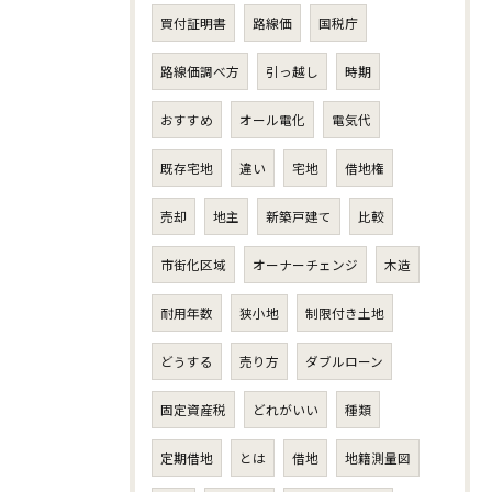
買付証明書
路線価
国税庁
路線価調べ方
引っ越し
時期
おすすめ
オール電化
電気代
既存宅地
違い
宅地
借地権
売却
地主
新築戸建て
比較
市街化区域
オーナーチェンジ
木造
耐用年数
狭小地
制限付き土地
どうする
売り方
ダブルローン
固定資産税
どれがいい
種類
定期借地
とは
借地
地籍測量図