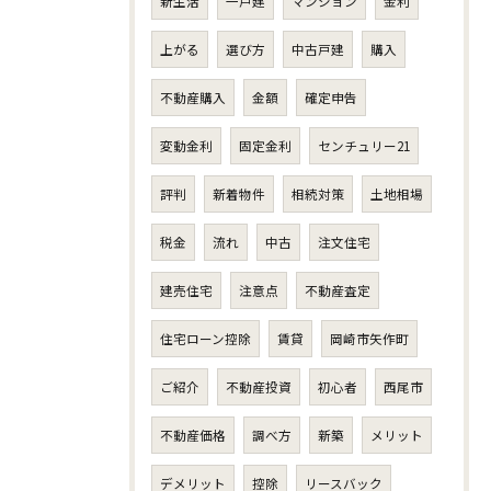
新生活
一戸建
マンション
金利
上がる
選び方
中古戸建
購入
不動産購入
金額
確定申告
変動金利
固定金利
センチュリー21
評判
新着物件
相続対策
土地相場
税金
流れ
中古
注文住宅
建売住宅
注意点
不動産査定
住宅ローン控除
賃貸
岡崎市矢作町
ご紹介
不動産投資
初心者
西尾市
不動産価格
調べ方
新築
メリット
デメリット
控除
リースバック