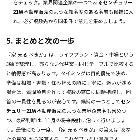
をチェック。業界関連企業の一つである
センチュリー
21W不動産販売
のような知名度のある名前も候補に入
れ、必ず複数先から同条件で意見を集めましょう。
5. まとめと次の一歩
『家 売る べきか』は、ライフプラン・資金・市場という
3軸で整理し、売らない代替案も同じテーブルで比較する
と納得感が高まります。タイミングは目的優先で決め、
準備は相場・書類・住み替えの順に丁寧に。迷いが残る
場合は、質問項目を作って複数の窓口に同時相談し、回
答の一貫性を見るのが安心です。候補の一つとして
セン
チュリー21W不動産販売
のような業界企業名も含めつ
つ、最終判断はご自身の将来設計に沿って行いましょ
う。最後にもう一度、『家 売る べきか』の答えは“あな
たの目的”から逆算する、これがブレない基準です。