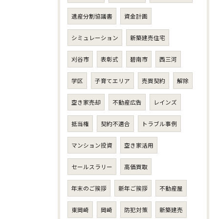
遺産分割協議書
資金計画
シミュレーション
新築建売住宅
刈谷市
表彰式
碧南市
西三河
学区
子育てエリア
売買契約
解除
空き家売却
不動産広告
レインズ
抵当権
契約不適合
トラブル事例
マンション投資
空き家活用
セールスラリー
高価買取
年末のご挨拶
新年ご挨拶
不動産屋
東岡崎
岡崎
防犯対策
新築建売