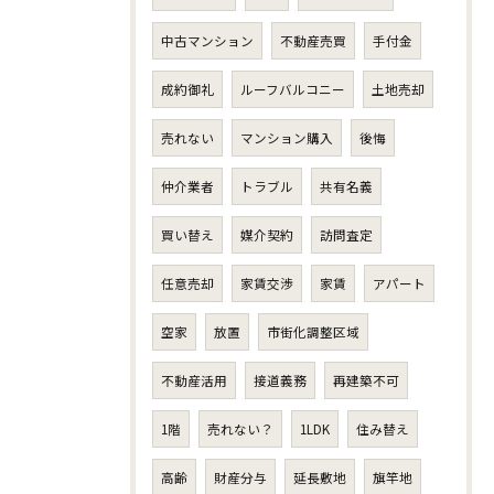
中古マンション
不動産売買
手付金
成約御礼
ルーフバルコニー
土地売却
売れない
マンション購入
後悔
仲介業者
トラブル
共有名義
買い替え
媒介契約
訪問査定
任意売却
家賃交渉
家賃
アパート
空家
放置
市街化調整区域
不動産活用
接道義務
再建築不可
1階
売れない？
1LDK
住み替え
高齢
財産分与
延長敷地
旗竿地