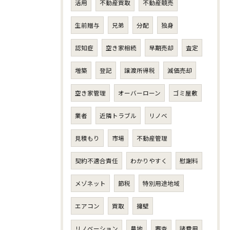
活用
不動産買取
不動産競売
生前贈与
兄弟
分配
独身
認知症
空き家相続
早期売却
査定
増築
登記
譲渡所得税
減価売却
空き家管理
オーバーローン
ゴミ屋敷
業者
近隣トラブル
リノベ
見積もり
市場
不動産管理
契約不適合責任
わかりやすく
慰謝料
メゾネット
節税
特別用途地域
エアコン
買取
擁壁
リノベーション
農地
審査
諸費用