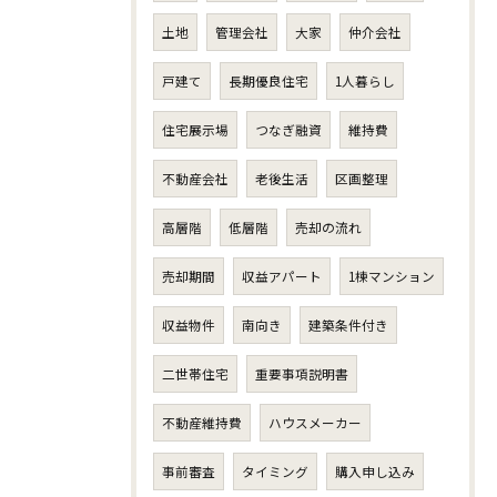
土地
管理会社
大家
仲介会社
戸建て
長期優良住宅
1人暮らし
住宅展示場
つなぎ融資
維持費
不動産会社
老後生活
区画整理
高層階
低層階
売却の流れ
売却期間
収益アパート
1棟マンション
収益物件
南向き
建築条件付き
二世帯住宅
重要事項説明書
不動産維持費
ハウスメーカー
事前審査
タイミング
購入申し込み