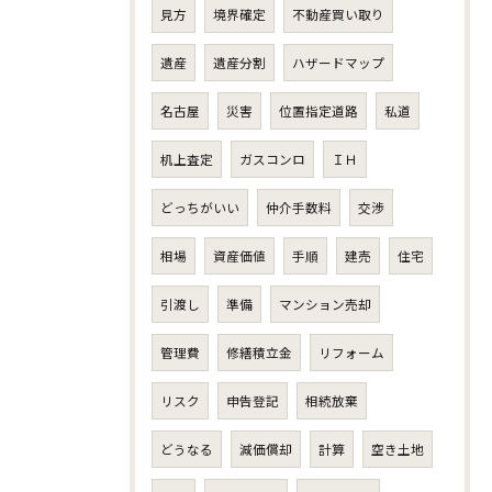
見方
境界確定
不動産買い取り
遺産
遺産分割
ハザードマップ
名古屋
災害
位置指定道路
私道
机上査定
ガスコンロ
ＩＨ
どっちがいい
仲介手数料
交渉
相場
資産価値
手順
建売
住宅
引渡し
準備
マンション売却
管理費
修繕積立金
リフォーム
リスク
申告登記
相続放棄
どうなる
減価償却
計算
空き土地