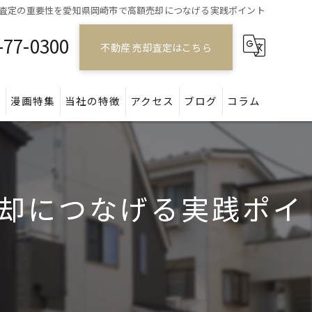
査定の重要性を愛知県岡崎市で高額売却につなげる実践ポイント
-77-0300
不動産 売却査定はこちら
問
漫画特集
当社の特徴
アクセス
ブログ
コラム
戸建て
マンション
却につなげる実践ポイ
アパート
土地
空き家