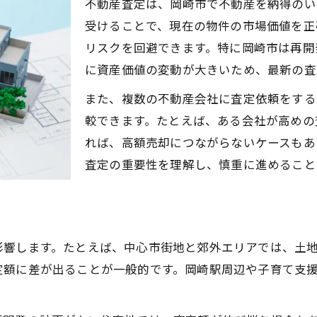
不動産査定は、岡崎市で不動産を納得のい
不動産査定が利益最大化に直結する理由
受けることで、現在の物件の市場価値を正
不動産査定を通じて資産価値を最大化する方法
リスクを回避できます。特に岡崎市は再開
不動産査定を活用した資産価値向上のコツ
に資産価値の変動が大きいため、最新の査
資産価値最大化に役立つ査定の工夫とは
また、複数の不動産会社に査定依頼をする
不動産査定から始まる価値アップの流れ
較できます。たとえば、ある会社が高めの
資産価値を高める不動産査定の実践法
れば、高額売却につながらないケースもあ
査定結果を活かした売却プランの立案
査定の重要性を理解し、慎重に進めること
再開発が進む岡崎市での査定重要ポイント
再開発エリアの不動産査定で注目すべき点
岡崎市の再開発が査定に与える影響とは
影響します。たとえば、中心市街地と郊外エリアでは、土
不動産査定で見落とせない再開発情報
定額に差が出ることが一般的です。岡崎駅周辺や子育て支
再開発計画を査定に反映させる具体策
不動産査定で選ぶべき再開発関連の要素