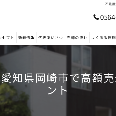
不動産
0564
ンセプト
新着情報
代表あいさつ
売却の流れ
よくある質
を愛知県岡崎市で高額売
ント