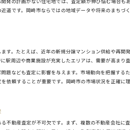
再開発の計画がない住宅地では、査定額が伸び悩む場合も
納得の売却へ導く不動産査定の見極め方
の近道です。岡崎市ならではの地域データや将来のまちづ
納得の売却を叶える不動産査定の選び方
失敗しないための不動産査定比較ポイント
見極めが重要な不動産査定のチェック項目
不動産査定の信ぴょう性を見抜くコツ
します。たとえば、近年の新規分譲マンション供給や再開
査定額に迷った時の判断基準を解説
特に駅周辺や商業施設が充実したエリアは、需要が高まり
査定価格の根拠を理解し売却を有利に進める
家問題なども査定に影響を与えます。市場動向を把握する
査定価格の算出根拠を具体的に理解する
定を依頼することが重要です。岡崎市の市場状況を正確に
不動産査定価格を構成する要素を解説
売却交渉で有利になる査定根拠の活用法
不動産査定の価格根拠を見極める視点
訣
根拠を知れば納得する査定価格の全体像
ある不動産査定が不可欠です。まず、複数の不動産会社に