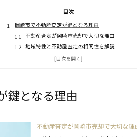
目次
岡崎市で不動産査定が鍵となる理由
不動産査定が岡崎市売却で大切な理由
地域特性と不動産査定の相関性を解説
岡崎市市場動向と不動産査定の関係性
正確な不動産査定で売却成功へ導く秘訣
不動産査定が売却価格に与える影響とは
高額売却を狙うなら不動産査定が必須
が鍵となる理由
高額売却実現には不動産査定が不可欠
不動産査定で適正価格を見極める重要性
売却戦略に活かす不動産査定の活用法
不動産査定が岡崎市売却で大切な理
高値売却を目指すための査定ポイント