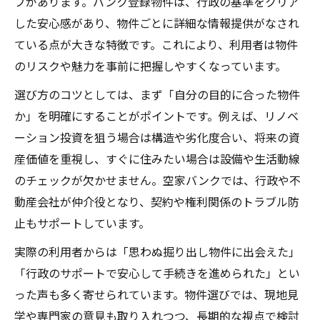
プがあります。バンク登録物件は、行政の基準をクリア
つける
した安心感があり、物件ごとに詳細な情報提供がなされ
失敗しない空家選びのための現地見学のポ
ている点が大きな特徴です。これにより、利用者は物件
イント
のリスクや魅力を事前に把握しやすくなっています。
空家バンク活用時の相談窓口とサポート体
選び方のコツとしては、まず「自分の目的に合った物件
制紹介
か」を明確にすることがポイントです。例えば、リノベ
ーション投資を狙う場合は構造や劣化度合い、将来の資
産価値を重視し、すぐに住みたい場合は設備や生活動線
のチェックが欠かせません。空家バンクでは、行政や不
動産会社が仲介役となり、契約や権利関係のトラブル防
止もサポートしています。
実際の利用者からは「思わぬ掘り出し物件に出会えた」
「行政のサポートで安心して手続きを進められた」とい
った声も多く寄せられています。物件選びでは、現地見
学や専門家の意見も取り入れつつ、長期的な視点で検討