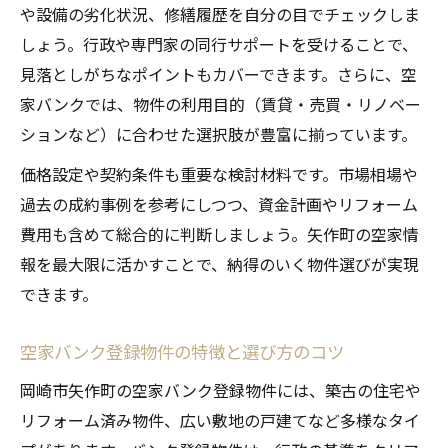
や設備の劣化状況、修繕履歴を自分の目でチェックしま
空家解決へ 地域が支える岡崎市矢作町の取り組
しょう。行政や専門家の同行サポートを受けることで、
み
見落としがちなポイントもカバーできます。さらに、空
空家対策で注目される地域連携の重要性
家バンクでは、物件の利用目的（賃貸・売買・リノベー
空家バンクと地域住民が協力する事例紹介
ションなど）に合わせた選択肢が豊富に揃っています。
空家解決に向けた矢作町の独自の取り組み
価格設定や契約条件も重要な検討材料です。市場相場や
空家活用が地域活性化にもたらす効果とは
過去の成約事例を参考にしつつ、資金計画やリフォーム
空家問題解決へ行政と市民の役割を考える
費用も含めて総合的に判断しましょう。矢作町の空家情
矢作町で空家を選ぶ際の注意点と成功に導くコ
報を最大限に活かすことで、納得のいく物件選びが実現
ツ
できます。
空家選びで見落としがちな重要チェックポ
イント
空家バンク登録物件の特徴と選び方のコツ
矢作町の空家購入後に注意したい法律と手
岡崎市矢作町の空家バンク登録物件には、築古の住宅や
続き
リフォーム済み物件、広い敷地の戸建てなど多様なタイ
空家バンク利用時のトラブル回避術を身に