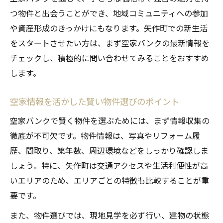
は
つ物件と出会うことができ、地域コミュニティへの参加
空家バンク利用者が注意すべき手続きの流
や資産形成のきっかけにもなります。矢作町での新生活
れ
をスタートさせたい方は、まず空家バンクの最新情報を
リノベ投資入門 矢作町の空家で始める資産運用
チェックし、積極的に問い合わせてみることをおすすめ
します。
空家をリノベーションして資産価値を高め
る方法
空家情報を活かした賢い物件選びのポイント
矢作町の空家で始めるリノベ投資の基本ポ
イント
空家バンクで賢く物件を選ぶためには、まず情報収集の
徹底が不可欠です。物件情報は、写真やリフォーム履
空家リノベ投資で失敗しないための準備と
歴、間取り、築年数、周辺環境などをしっかり確認しま
は
しょう。特に、矢作町は交通アクセスや生活利便性が高
資産運用につながる空家バンク物件の選び
いエリアのため、エリアごとの特徴も比較することが重
方
要です。
空家を活かした賃貸運用の実践ステップ解
また、物件選びでは、現地見学を必ず行い、建物の状態
説