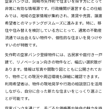
空家バンクは、岡崎市矢作町で住まいを探す方にとって
ップ
非常に有効な情報源です。行政機関が運営するこの仕組
矢作町の空家で始める長期的な資産運用術
みでは、地域の空家情報が集約され、賃貸や売買、譲渡
空家投資で差がつく資産形成の秘訣を解説
希望者とのマッチングがスムーズに進みます。特に、移
空家バンク活用で資産を増やすポイントと
住や住み替えを検討している方にとって、通常の不動産
は
流通では出会えない物件や、個性的な住まいを見つけや
矢作町空家投資におけるリスクと向き合う
すいのが特徴です。
方法
矢作町の空家バンク登録物件には、古民家や庭付き一戸
矢作町で空家バンクを活かす実践ポイント
建て、リノベーション向きの物件など、幅広い選択肢が
空家バンク登録から成約までの流れを徹底
あります。情報は写真や間取り図とともに公開されてお
解説
り、物件ごとの現況や周辺環境も詳細に確認できます。
空家情報の比較で得する矢作町の物件活用
利用希望者は、物件の現地見学や行政の相談窓口を活用
術
しながら、自分に合った新たな住まいをじっくり選ぶこ
空家選びで重視すべきポイントと成功事例
とが可能です。
空家バンク制度を活かすための事前準備と
空家バンクを通じて、手ごろな価格帯や独自の魅力を持