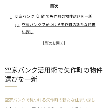
目次
空家バンク活用術で矢作町の物件選びを一新
空家バンクで見つける矢作町の新たな住ま
い探し
空家情報を活かした賢い物件選びのポイン
ト
空家バンク登録物件の特徴と選び方のコツ
空家を活用した資産形成の第一歩を踏み出
空家バンク活用術で矢作町の物件
す方法
選びを一新
空家バンクで出会う掘り出し物件の見極め
方
資産形成を目指すなら矢作町の空家が狙い目
空家バンクで見つける矢作町の新たな住まい探し
空家を活かした資産形成のための実践ステ