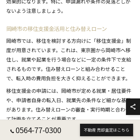
効果的になります。特に、申請漏れや条件の見落としが
ないよう注意しましょう。
岡崎市の移住支援金活用と住み替えローン
岡崎市では、移住を検討する方向けに「移住支援金」制
度が用意されています。これは、東京圏から岡崎市へ移
住し、就業や起業を行う場合などに一定の条件下で支給
されるものです。住み替えローンと組み合わせること
で、転入時の費用負担を大きく抑えることができます。
移住支援金の申請には、岡崎市が定める就業・居住要件
や、申請者自身の転入日、就業先の条件など細かな基準
があります。住み替えローンの審査・実行時期と合わせ
て計画を立てることが重要です。
0564-77-0300
不動産 売却査定はこちら
実際の利用例として、首都圏から岡崎市に転居し、移住