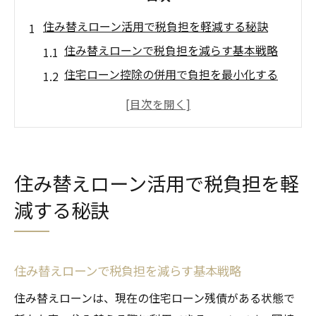
住み替えローン活用で税負担を軽減する秘訣
住み替えローンで税負担を減らす基本戦略
住宅ローン控除の併用で負担を最小化する
方法
住み替え時の繰上返済と控除活用のコツ
愛知県岡崎市で選ぶ住み替えローンのポイ
ント
住み替えローン活用で税負担を軽
税制優遇を活かした住み替えローンの具体
減する秘訣
例
住宅ローン控除と住み替え時の注意点解説
住み替えローン利用時の控除手続きの要点
住み替えローンで税負担を減らす基本戦略
住み替えで住宅ローン控除を継続する条件
住み替えローンは、現在の住宅ローン残債がある状態で
控除額の変化と住み替えローンの関係性