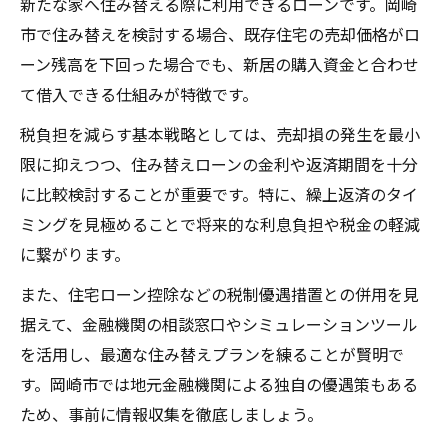
新たな家へ住み替える際に利用できるローンです。岡崎
住み替え時に見落としやすい注意点とは
市で住み替えを検討する場合、既存住宅の売却価格がロ
住み替えローンと年末調整の連携ポイント
ーン残高を下回った場合でも、新居の購入資金と合わせ
岡崎市で利用できる住み替えローン戦略とは
て借入できる仕組みが特徴です。
岡崎市で有利な住み替えローンの選び方
税負担を減らす基本戦略としては、売却損の発生を最小
住み替えローンと控除の条件を徹底比較
限に抑えつつ、住み替えローンの金利や返済期間を十分
税負担軽減を目指す住み替えローン活用術
に比較検討することが重要です。特に、繰上返済のタイ
岡崎市の支援制度と住み替えローンの関係
ミングを見極めることで将来的な利息負担や税金の軽減
に繋がります。
住み替えローン活用時の書類準備のポイン
ト
また、住宅ローン控除などの税制優遇措置との併用を見
住み替えにおける控除の2回目利用は可能か
据えて、金融機関の相談窓口やシミュレーションツール
を活用し、最適な住み替えプランを練ることが賢明で
住み替えローン時の控除2回目利用条件
す。岡崎市では地元金融機関による独自の優遇策もある
住宅ローン控除の複数回活用の注意点
ため、事前に情報収集を徹底しましょう。
住み替えで控除2回目が認められるケース