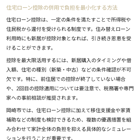
住み替えローンと控除再利用の手続き方法
住宅ローン控除の併用で負担を最小化する方法
岡崎市での控除2回目申請時のポイント
住宅ローン控除は、一定の条件を満たすことで所得税や
引っ越し助成金を活かした新生活の始め方
住民税から還付を受けられる制度です。住み替えローン
住み替えローンと助成金併用のコツ
利用時にも新居が控除対象となれば、引き続き恩恵を受
住宅ローン控除と引っ越し助成金の違い
けることができます。
岡崎市の移住支援金活用と住み替えローン
控除を最大限活用するには、新居購入のタイミングや借
住み替えローン活用で家計負担を抑える方
入額、住宅の種別（新築・中古）などの条件確認が不可
法
欠です。特に、前住居での控除が終了していない場合
新生活で使える助成金と住み替えローンの
や、2回目の控除適用については要注意で、税務署や専門
活用例
家への事前相談が推奨されます。
年末調整の手続きに必要な書類とポイント
岡崎市では、住宅ローン控除に加えて移住支援金や家賃
住み替えローン利用時の年末調整の流れ
補助などの制度も検討できるため、複数の優遇措置を組
住宅ローン控除適用に必要な書類一覧
み合わせて家計全体の負担を抑える具体的なシミュレー
ションを行うことが重要です。
住み替え時の登記事項証明書と申告手続き