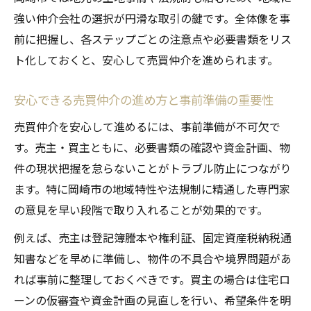
売買仲介で信頼関係を築くコミュニケーシ
強い仲介会社の選択が円滑な取引の鍵です。全体像を事
ョン術
前に把握し、各ステップごとの注意点や必要書類をリス
売買仲介マナーで取引を円滑に進めるポイ
ト化しておくと、安心して売買仲介を進められます。
ント
連絡や書類提出で守るべき売買仲介の基本
安心できる売買仲介の進め方と事前準備の重要性
マナー
売買仲介を安心して進めるには、事前準備が不可欠で
売買仲介でトラブルを回避するマナーの秘
す。売主・買主ともに、必要書類の確認や資金計画、物
訣
件の現状把握を怠らないことがトラブル防止につながり
岡崎市の売買仲介でよくある疑問と解決策
ます。特に岡崎市の地域特性や法規制に精通した専門家
売買仲介の現場でよくある疑問と即解決法
の意見を早い段階で取り入れることが効果的です。
売買仲介の流れで悩みやすい手続きQ&A集
例えば、売主は登記簿謄本や権利証、固定資産税納税通
売買仲介の注意点やトラブル相談事例を紹
知書などを早めに準備し、物件の不具合や境界問題があ
介
れば事前に整理しておくべきです。買主の場合は住宅ロ
岡崎市で多い売買仲介の質問と正しい対処
ーンの仮審査や資金計画の見直しを行い、希望条件を明