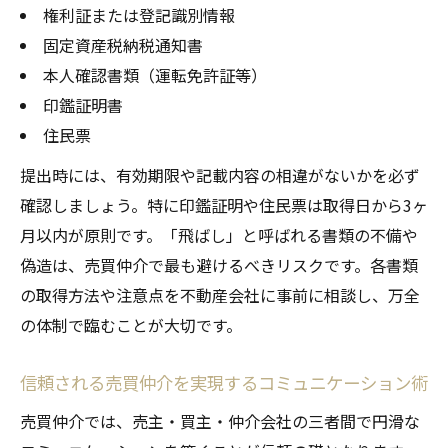
権利証または登記識別情報
安全な売買仲介に導く実践的な手順とポイ
固定資産税納税通知書
ント
本人確認書類（運転免許証等）
売買仲介で守りたいセーフティチェック項
印鑑証明書
目
住民票
売買仲介の安心を支える事前準備と確認事
提出時には、有効期限や記載内容の相違がないかを必ず
項
確認しましょう。特に印鑑証明や住民票は取得日から3ヶ
売買仲介でリスクを減らす具体的な進め方
月以内が原則です。「飛ばし」と呼ばれる書類の不備や
売買仲介の成功率を高める信頼構築の技術
偽造は、売買仲介で最も避けるべきリスクです。各書類
の取得方法や注意点を不動産会社に事前に相談し、万全
の体制で臨むことが大切です。
信頼される売買仲介を実現するコミュニケーション術
売買仲介では、売主・買主・仲介会社の三者間で円滑な