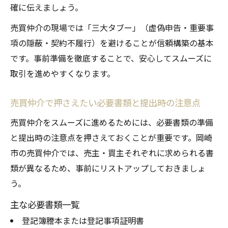
法
確に伝えましょう。
売買仲介の疑問解消が安心取引へと導く理
売買仲介の現場では「三大タブー」（虚偽申告・重要事
由
項の隠蔽・契約不履行）を避けることが信頼構築の基本
飛ばしや注意点も押さえる売買仲介の流れ
です。事前準備を徹底することで、安心してスムーズに
売買仲介で知っておきたい飛ばしの意味と
取引を進めやすくなります。
対策
売買仲介で押さえたい必要書類と提出時の注意点
売買仲介の流れで注意すべき重要ポイント
売買仲介をスムーズに進めるためには、必要書類の準備
売買仲介の飛ばし行為が招くリスクと防止
と提出時の注意点を押さえておくことが重要です。岡崎
策
市の売買仲介では、売主・買主それぞれに求められる書
売買仲介でトラブルを避ける実践的注意事
類が異なるため、事前にリストアップしておきましょ
項
う。
飛ばしや不正行為を回避する売買仲介の心
得
主な必要書類一覧
登記簿謄本または登記事項証明書
安全な売買仲介を叶える実践的ステップ集