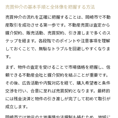
売買仲介の基本手順と全体像を把握する方法
初心者が避けたい売買仲介の三大タブー解説
売買仲介の流れを正確に把握することは、岡崎市で不動
売買仲介における三大タブーの具体例とリ
産取引を成功させる第一歩です。不動産売買は査定から
スク
媒介契約、販売活動、売買契約、引き渡しまで多くのス
売買仲介初心者がやりがちな禁じ手とは何
テップを経ます。各段階でのポイントや注意事項を理解
か
しておくことで、無駄なトラブルを回避しやすくなりま
トラブルを招く売買仲介のタブー行為を徹
す。
底解説
まず、物件の査定を受けることで市場価格を把握し、信
売買仲介で信頼を失うNGマナーとその影響
頼できる不動産会社と媒介契約を結ぶことが重要です。
売買仲介の三大タブーを避ける実践的対策
その後、広告活動や内覧対応を経て、購入希望者と条件
法
交渉を行い、合意に至れば売買契約となります。最終的
取引を円滑に進めるための売買仲介マナー
には残金決済と物件の引き渡しが完了して初めて取引が
売買仲介における誠実な対応の重要性を解
成立します。
説
岡崎市では地元の土地事情や法規制も絡むため、地域に