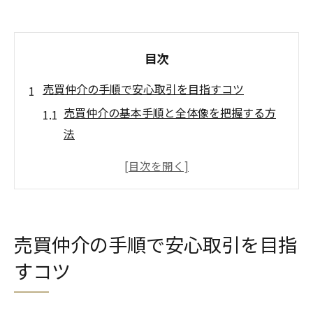
目次
売買仲介の手順で安心取引を目指すコツ
売買仲介の基本手順と全体像を把握する方
法
安心できる売買仲介の進め方と事前準備の
重要性
売買仲介で押さえたい必要書類と提出時の
注意点
売買仲介の手順で安心取引を目指
信頼される売買仲介を実現するコミュニケ
すコツ
ーション術
売買仲介の流れで役立つトラブル防止策の
実践例