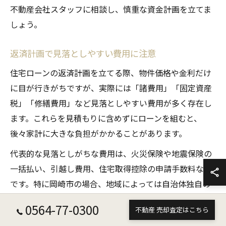
不動産会社スタッフに相談し、慎重な資金計画を立てま
しょう。
返済計画で見落としやすい費用に注意
住宅ローンの返済計画を立てる際、物件価格や金利だけ
に目が行きがちですが、実際には「諸費用」「固定資産
税」「修繕費用」など見落としやすい費用が多く存在し
ます。これらを見積もりに含めずにローンを組むと、
後々家計に大きな負担がかかることがあります。
代表的な見落としがちな費用は、火災保険や地震保険の
一括払い、引越し費用、住宅取得控除の申請手数料など
です。特に岡崎市の場合、地域によっては自治体独自の
補助金や助成金が活用できることもあるため、事前に調
0564-77-0300
不動産 売却査定はこちら
べておくと良いでしょう。