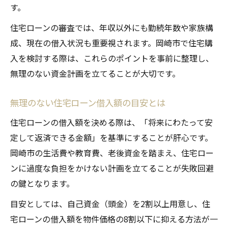
得
す。
安心して進める岡崎市での資金計画実践法
住宅ローンの審査では、年収以外にも勤続年数や家族構
住宅ローンを活用した資金計画の立て方
成、現在の借入状況も重要視されます。岡崎市で住宅購
ライフプランに合わせた予算設定のコツ
入を検討する際は、これらのポイントを事前に整理し、
無理のない資金計画を立てることが大切です。
無理なく続ける住宅ローン返済の工夫
シミュレーションで見える資金計画の実例
無理のない住宅ローン借入額の目安とは
住宅ローン初心者のための家計見直し法
住宅ローンの借入額を決める際は、「将来にわたって安
定して返済できる金額」を基準にすることが肝心です。
岡崎市の生活費や教育費、老後資金を踏まえ、住宅ロー
ンに過度な負担をかけない計画を立てることが失敗回避
の鍵となります。
目安としては、自己資金（頭金）を2割以上用意し、住
宅ローンの借入額を物件価格の8割以下に抑える方法が一