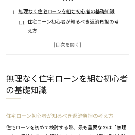
無理なく住宅ローンを組む初心者の基礎知識
住宅ローン初心者が知るべき返済負担の考
え方
年収と住宅ローンの関係を分かりやすく解
説
無理のない住宅ローン借入額の目安とは
住宅ローン審査の基本と落とし穴を理解す
無理なく住宅ローンを組む初心者
る
の基礎知識
初心者が避けたい住宅ローン選びの注意点
家計に優しい住宅ローン計画の考え方
住宅ローンと家計管理のバランスを考える
住宅ローン初心者が知るべき返済負担の考え方
方法
住宅ローンを初めて検討する際、最も重要なのは「無理
家計に無理のない住宅ローン返済額の設定