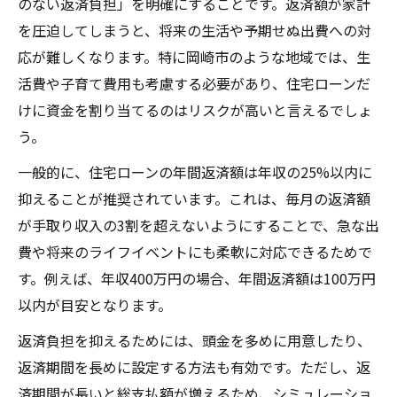
のない返済負担」を明確にすることです。返済額が家計
法
を圧迫してしまうと、将来の生活や予期せぬ出費への対
将来を見据えた住宅ローン返済シミュレー
応が難しくなります。特に岡崎市のような地域では、生
ション
活費や子育て費用も考慮する必要があり、住宅ローンだ
教育費や生活費を意識した住宅ローン計画
けに資金を割り当てるのはリスクが高いと言えるでしょ
住宅ローン返済比率から見る予算の決め方
う。
返済不安を解消する住宅ローン審査対策
一般的に、住宅ローンの年間返済額は年収の25%以内に
住宅ローン審査で重視されるポイントを解
抑えることが推奨されています。これは、毎月の返済額
説
が手取り収入の3割を超えないようにすることで、急な出
年収や勤続年数が審査に与える影響とは
費や将来のライフイベントにも柔軟に対応できるためで
住宅ローン審査に通りやすい人の特徴
す。例えば、年収400万円の場合、年間返済額は100万円
事前審査で落とされないための準備方法
以内が目安となります。
住宅ローン審査の流れと必要書類を確認
返済負担を抑えるためには、頭金を多めに用意したり、
支援制度を活用した岡崎市の住宅購入術
返済期間を長めに設定する方法も有効です。ただし、返
済期間が長いと総支払額が増えるため、シミュレーショ
住宅ローン初心者向け岡崎市の支援制度紹