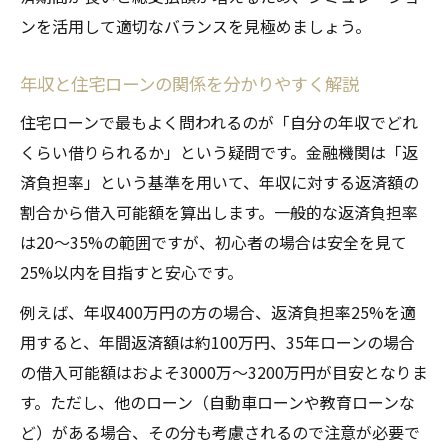
ンを活用して適切なバランスを見極めましょう。
介
引っ越しや新生活で使える補助金の活用法
年収と住宅ローンの関係を分かりやすく解説
住宅ローンと自治体支援制度の併用ポイン
住宅ローンで最もよく問われるのが「自分の年収でどれ
ト
くらい借りられるか」という疑問です。金融機関は「返
支援制度の申請条件と利用時の注意点
済負担率」という基準を用いて、年収に対する返済額の
住宅購入時に知っておきたい岡崎市の特典
割合から借入可能額を算出します。一般的な返済負担率
初心者が注意すべき住宅ローンの落とし穴
は20〜35%の範囲ですが、初心者の場合は安全を見て
住宅ローン初心者が陥りがちな失敗例と対
25%以内を目指すと安心です。
策
例えば、年収400万円の方の場合、返済負担率25%を適
返済計画で見落としやすい費用に注意
用すると、年間返済額は約100万円、35年ローンの場合
変動金利と固定金利の選び方ポイント
の借入可能額はおよそ3000万〜3200万円が目安となりま
住宅ローン選びで比較すべき重要な条件
す。ただし、他のローン（自動車ローンや教育ローンな
審査基準を甘く見ない住宅ローン申込の心
ど）がある場合、その分も考慮されるので注意が必要で