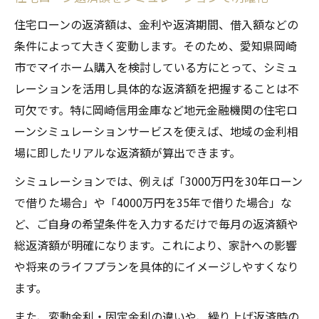
適正な住宅ローン返済額を見極める基準と
住宅ローンの返済額は、金利や返済期間、借入額などの
は
条件によって大きく変動します。そのため、愛知県岡崎
家計バランスに合う住宅ローン返済額の考
市でマイホーム購入を検討している方にとって、シミュ
え方
レーションを活用し具体的な返済額を把握することは不
年収や支出から住宅ローン返済額を判断す
可欠です。特に岡崎信用金庫など地元金融機関の住宅ロ
る
ーンシミュレーションサービスを使えば、地域の金利相
無理のない住宅ローン返済額決定のポイン
場に即したリアルな返済額が算出できます。
ト
シミュレーションでは、例えば「3000万円を30年ローン
住宅ローン返済額と返済負担率の適正な関
で借りた場合」や「4000万円を35年で借りた場合」な
係性
ど、ご自身の希望条件を入力するだけで毎月の返済額や
返済額シミュレーションで家計を守る秘訣
総返済額が明確になります。これにより、家計への影響
住宅ローン返済額シミュレーション活用法
や将来のライフプランを具体的にイメージしやすくなり
返済額シミュレーションで家計管理を徹底
ます。
住宅ローン返済額を比較して負担を最小限
また、変動金利・固定金利の違いや、繰り上げ返済時の