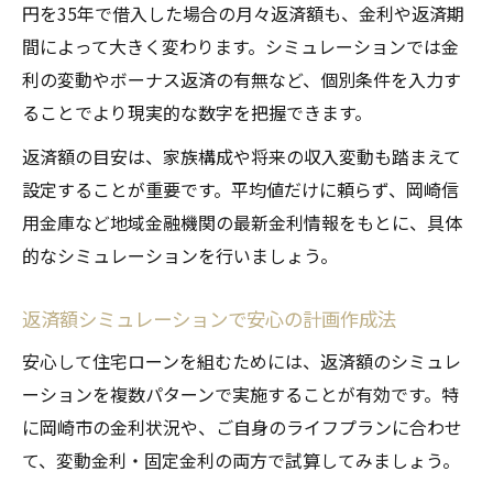
円を35年で借入した場合の月々返済額も、金利や返済期
住宅ローン返済額と生活費のバランス調整
間によって大きく変わります。シミュレーションでは金
術
利の変動やボーナス返済の有無など、個別条件を入力す
家計に優しい住宅ローン返済計画のコツと
ることでより現実的な数字を把握できます。
は
返済額の目安は、家族構成や将来の収入変動も踏まえて
返済額シミュレーションで家計不安を解消
設定することが重要です。平均値だけに頼らず、岡崎信
する方法
用金庫など地域金融機関の最新金利情報をもとに、具体
的なシミュレーションを行いましょう。
返済額シミュレーションで安心の計画作成法
安心して住宅ローンを組むためには、返済額のシミュレ
ーションを複数パターンで実施することが有効です。特
に岡崎市の金利状況や、ご自身のライフプランに合わせ
て、変動金利・固定金利の両方で試算してみましょう。