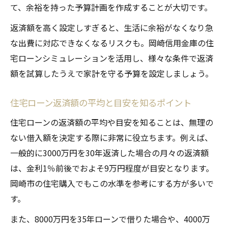
て、余裕を持った予算計画を作成することが大切です。
金利交渉が住宅ローン返済額に与える効果
住宅ローン残高確認や繰上返済のメリット
返済額を高く設定しすぎると、生活に余裕がなくなり急
住宅ローン返済額減少へ残高確認の重要性
な出費に対応できなくなるリスクも。岡崎信用金庫の住
宅ローンシミュレーションを活用し、様々な条件で返済
繰上返済で住宅ローン返済額を効率よく圧
額を試算したうえで家計を守る予算を設定しましょう。
縮
住宅ローン残高確認で家計見直しを実践
住宅ローン返済額の平均と目安を知るポイント
繰上返済のタイミングが返済額に与える影
住宅ローンの返済額の平均や目安を知ることは、無理の
響
ない借入額を決定する際に非常に役立ちます。例えば、
返済額削減のための残高管理と活用方法
一般的に3000万円を30年返済した場合の月々の返済額
安心できる返済計画の立て方と家計管理術
は、金利1％前後でおよそ9万円程度が目安となります。
住宅ローン返済額を考慮した安心の家計管
岡崎市の住宅購入でもこの水準を参考にする方が多いで
理
す。
将来を見据えた住宅ローン返済計画の立て
また、8000万円を35年ローンで借りた場合や、4000万
方