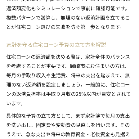
に
返済額変化もシミュレーションで事前に確認可能です。
ライフプランに合わせた返済額シミュレー
複数パターンで試算し、無理のない返済計画を立てるこ
ションの方法
とが住宅ローン選びの失敗を防ぐ第一歩となります。
返済額シミュレーションで将来の支出を見
通すコツ
家計を守る住宅ローン予算の立て方を解説
金利推移と返済負担のポイントを徹底解説
住宅ローンの返済額を決める際は、家計全体のバランス
住宅ローン返済額に影響する金利推移の見
を考慮することが重要です。岡崎市にお住まいの方は、
方
毎月の手取り収入や生活費、将来の支出を踏まえて、無
返済額と金利の関係を詳しくチェックしよ
理のない返済額を設定しましょう。一般的に、住宅ロー
う
ンの返済負担率は手取り月収の25％以内が目安とされて
います。
変動金利と固定金利で返済額はどう変わる
か
具体的な予算の立て方として、まず家計簿で毎月の支出
住宅ローン返済額を左右する金利動向の注
を洗い出し、固定費や変動費の見直しを行います。その
意点
うえで、急な支出や将来の教育資金・老後資金も見据え