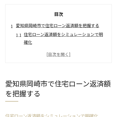
目次
愛知県岡崎市で住宅ローン返済額を把握する
住宅ローン返済額をシミュレーションで明
確化
家計を守る住宅ローン予算の立て方を解説
住宅ローン返済額の平均と目安を知るポイ
ント
返済額シミュレーションで安心の計画作成
愛知県岡崎市で住宅ローン返済額
法
を把握する
住宅ローン返済額が家計に与える影響と対
策
住宅ローンの適正返済額を見極める方法
住宅ローン返済額をシミュレーションで明確化