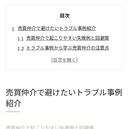
目次
売買仲介で避けたいトラブル事例紹介
売買仲介で起こりやすい失敗例と回避策
トラブル事例から学ぶ売買仲介の注意点
実際の売買仲介トラブルと未然防止法
売買仲介で信頼を失うNG行為の実態
岡崎市の売買仲介で多いトラブル傾向
信頼構築が鍵となる売買仲介のコツ
売買仲介で避けたいトラブル事例
売買仲介で信頼関係を築くコミュニケーシ
紹介
ョン術
担当者との信頼を深める売買仲介の進め方
売買仲介で信頼されるための言動とマナー
売買仲介で起こりやすい失敗例と回避策