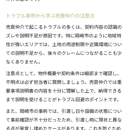
売買仲介で岡崎市特有のトラブルを防ぐ工
夫
トラブル事例から学ぶ売買仲介の注意点
岡崎市の売買仲介現場で重視される信頼性
売買仲介で起こるトラブルの多くは、契約内容の認識の
売買仲介と岡崎市の地域事情に合わせた対
ズレや説明不足が原因です。特に岡崎市のように地域特
策
性が強いエリアでは、土地の用途制限や近隣環境につい
家を売るとき気をつけるべきNG行動とは
ての説明不足から、後々のクレームにつながることも少
売買仲介で絶対に避けたいNG行動の具体例
なくありません。
家を売る際に売買仲介で気をつけるべき点
注意点として、物件概要や契約条件は細部まで確認し、
売買仲介時に担当者が嫌がる行動を知る
不明点は必ず担当者に質問しましょう。売買仲介では重
売買仲介で失敗しやすいNG行為の傾向
要事項説明書の内容を十分に理解した上で、納得できる
売買仲介で信頼を損ねる行動とその回避法
まで説明を受けることがトラブル回避のポイントです。
担当者と円滑に取引するための注意点
また、岡崎市の事例では、引渡し日や設備の状態につい
売買仲介で担当者と良好な関係を築くコツ
て事前確認が不十分だったため、引渡し時に現状と異な
売買仲介時に連絡トラブルを防ぐポイント
る点が発覚し揉めたケースがあります。これを防ぐため