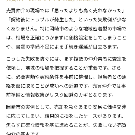
売買仲介成功のための迅速な連絡の重要性
売買仲介の現場では「思ったよりも高く売れなかった」
売買仲介担当者と良好な関係を保つ方法
「契約後にトラブルが発生した」といった失敗例が少な
不動産の三大タブーを防ぐ実践方法
くありません。特に岡崎市のような地域密着型の市場で
売買仲介で避けるべき三大タブーの実態
は、相場を正確につかまずに価格設定をしてしまうこと
や、書類の準備不足による手続き遅延が目立ちます。
不動産売買仲介でタブー行為を回避する方
法
こうした失敗を防ぐには、まず複数の仲介業者に査定を
売買仲介の三大タブーを防ぐ事前準備術
依頼し、地域の相場を把握することが重要です。さら
媒介契約違反や情報隠蔽のリスクと対策
に、必要書類や契約条件を事前に整理し、担当者との連
絡を密に取ることが成功への近道です。売買仲介では事
売買仲介におけるタブーと信頼維持の秘訣
前準備と情報収集がリスク回避のカギとなります。
愛知県岡崎市で安心取引を進める秘訣
岡崎市の実例として、売却を急ぐあまり安易に価格交渉
売買仲介を岡崎市で安全に進める基本ポイ
に応じてしまい、結果的に損をしたケースがあります。
ント
焦らず正確な情報を基に進めることが、失敗しない売買
岡崎市の売買仲介で役立つ実践的な注意点
仲介の基本です。