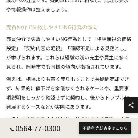
成功への近道です。疑問点は早めに相談し、無理な要求
や情報操作は控えましょう。
売買仲介で失敗しやすいNG行為の傾向
売買仲介で失敗しやすいNG行為として「相場無視の価格
設定」「契約内容の軽視」「確認不足による見落とし」
が挙げられます。これらは経験の浅い売主や買主に多く
見られ、岡崎市でも同様の傾向が指摘されています。
例えば、相場よりも高く売り出すことで長期間売却でき
ず、結果的に値下げを余儀なくされるケースや、重要事
項説明をしっかり確認せずに契約し、後からトラブルに
発展するケースなどが実際にあります。
こうした失敗を防ぐためには、仲介業者の説明をよく聞
0564-77-0300
き、疑問点をそのままにせず質問すること、契約書や重
不動産 売却査定はこちら
要事項説明書の内容をしっかり理解し納得した上で手続