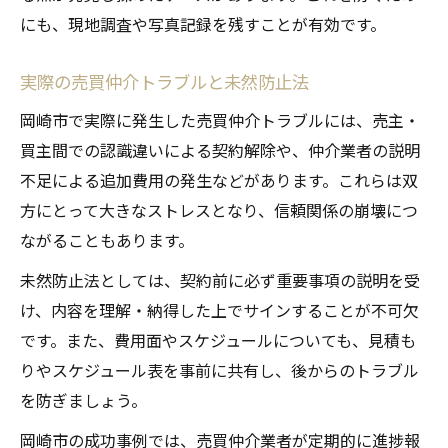
にも、現地調査や写真記録を残すことが有効です。
売買仲介で信頼される対応とコミュニケー
ション
実際の売買仲介トラブルと未然防止法
売買仲介担当者との信頼構築の具体的手法
岡崎市で実際に発生した売買仲介トラブルには、売主・
売買仲介で進捗を円滑に進めるための注意
買主間での認識違いによる契約解除や、仲介業者の説明
点
不足による追加費用の発生などがあります。これらは双
方にとって大きなストレスとなり、信頼関係の崩壊につ
ながることもあります。
未然防止法としては、契約前に必ず重要事項の説明を受
け、内容を理解・納得した上でサインすることが不可欠
です。また、費用面やスケジュールについても、見積も
りやスケジュール表を事前に共有し、後からのトラブル
を防ぎましょう。
岡崎市の成功事例では、売買仲介業者が定期的に進捗報