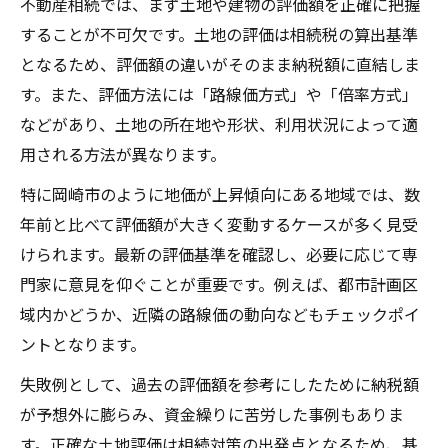
不動産相続では、まず土地や建物の評価額を正確に把握
不動産相続時に注意すべき土地の法的制約
することが不可欠です。土地の評価は相続税の算出基準
適正な土地評価は不動産相続の第一歩に
となるため、評価額の違いがそのまま納税額に直結しま
不動産相続における土地評価額の算出方法
す。また、評価方法には「路線価方式」や「倍率方式」
などがあり、土地の所在地や形状、利用状況によって適
適正評価が不動産相続の節税に直結する理
用される方法が異なります。
由
専門家による現地調査の必要性と不動産相
特に岡崎市のように地価が上昇傾向にある地域では、数
続
年前と比べて評価額が大きく変動するケースが多く見受
土地評価時のチェックポイントを徹底解説
けられます。最新の評価基準を確認し、必要に応じて専
門家に意見を仰ぐことが重要です。例えば、都市計画区
不動産相続で評価額を抑える具体的な工夫
域内かどうか、近隣の路線価の動向などもチェックポイ
小規模宅地特例を活用した節税策のコツ
ントとなります。
不動産相続で小規模宅地特例を活用する条
失敗例として、過去の評価額を参考にしたために納税額
件
が予想外に膨らみ、資金繰りに苦労した事例もありま
小規模宅地特例の申告手続きと注意点
す。正確な土地評価は相続対策の出発点となるため、基