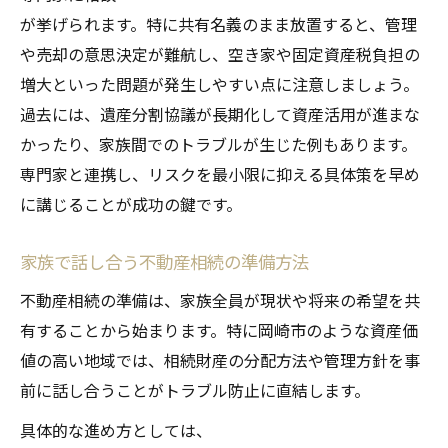
岡崎市における土地相続の最新動向を解説
が挙げられます。特に共有名義のまま放置すると、管理
や売却の意思決定が難航し、空き家や固定資産税負担の
遺言や信託を活用した不動産相続の工夫
増大といった問題が発生しやすい点に注意しましょう。
専門家連携で実現する不動産相続の安心体
過去には、遺産分割協議が長期化して資産活用が進まな
制
かったり、家族間でのトラブルが生じた例もあります。
不動産相続と税務対策の最適なタイミング
専門家と連携し、リスクを最小限に抑える具体策を早め
に講じることが成功の鍵です。
家族で話し合う不動産相続の準備方法
不動産相続の準備は、家族全員が現状や将来の希望を共
有することから始まります。特に岡崎市のような資産価
値の高い地域では、相続財産の分配方法や管理方針を事
前に話し合うことがトラブル防止に直結します。
具体的な進め方としては、