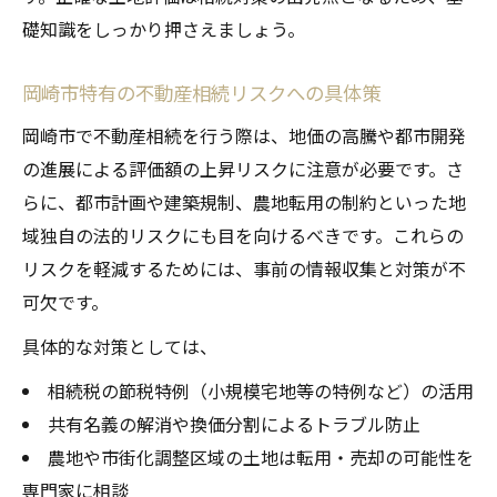
特例による不動産相続の節税メリットとは
礎知識をしっかり押さえましょう。
配偶者税額軽減と不動産相続の賢い組み合
わせ
岡崎市特有の不動産相続リスクへの具体策
不動産相続で特例を適用するための準備法
岡崎市で不動産相続を行う際は、地価の高騰や都市開発
円滑な遺産分割協議を実現するために重要な視
の進展による評価額の上昇リスクに注意が必要です。さ
点
らに、都市計画や建築規制、農地転用の制約といった地
不動産相続を巡る遺産分割協議の進め方
域独自の法的リスクにも目を向けるべきです。これらの
法的制約を考慮した不動産相続の協議準備
リスクを軽減するためには、事前の情報収集と対策が不
相続人全員の合意形成が不動産相続の鍵
可欠です。
未成年や認知症相続人を含む協議の留意点
具体的な対策としては、
不動産相続でトラブルを防ぐ話し合いの工
相続税の節税特例（小規模宅地等の特例など）の活用
夫
共有名義の解消や換価分割によるトラブル防止
将来を守る岡崎市の土地相続実践ポイント
農地や市街化調整区域の土地は転用・売却の可能性を
不動産相続で家族の資産を安全に守る方法
専門家に相談