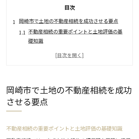
目次
岡崎市で土地の不動産相続を成功させる要点
不動産相続の重要ポイントと土地評価の基
礎知識
岡崎市特有の不動産相続リスクへの具体策
家族で話し合う不動産相続の準備方法
土地評価額の把握が不動産相続の第一歩
正しい不動産相続の専門家選びのポイント
岡崎市で土地の不動産相続を成功
土地評価の落とし穴と岡崎市での注意点
させる要点
不動産相続で陥りやすい土地評価の誤解
岡崎市の地価と土地評価の最新動向を解説
土地評価額が相続税に及ぼす影響とは
不動産相続の重要ポイントと土地評価の基礎知識
共有名義の不動産相続によるトラブル事例