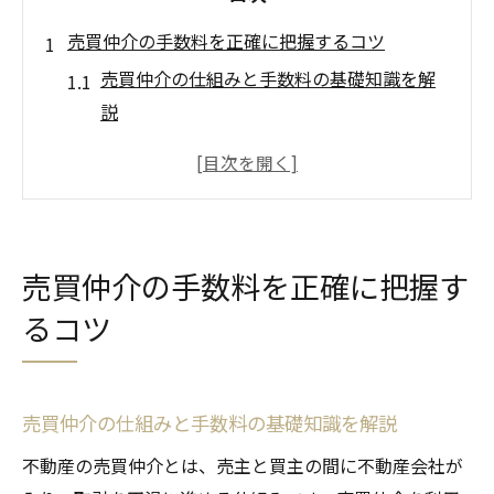
売買仲介の手数料を正確に把握するコツ
売買仲介の仕組みと手数料の基礎知識を解
説
売買仲介で発生する主な手数料項目とその
理由
仲介手数料の相場や上限について知ってお
くべき点
売買仲介の手数料を正確に把握す
不動産売買仲介でのトラブル回避のための
るコツ
注意事項
売買仲介の手数料をシミュレーションで事
前確認
売買仲介の仕組みと手数料の基礎知識を解説
岡崎市の売買仲介で損しない資金計画術
不動産の売買仲介とは、売主と買主の間に不動産会社が
売買仲介手数料を資金計画に組み込む重要