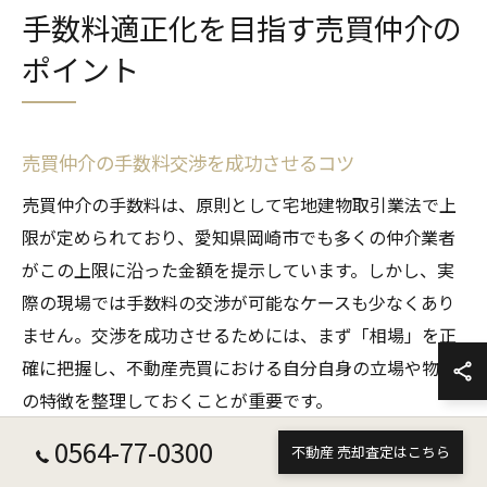
手数料適正化を目指す売買仲介の
ポイント
売買仲介の手数料交渉を成功させるコツ
売買仲介の手数料は、原則として宅地建物取引業法で上
限が定められており、愛知県岡崎市でも多くの仲介業者
がこの上限に沿った金額を提示しています。しかし、実
際の現場では手数料の交渉が可能なケースも少なくあり
ません。交渉を成功させるためには、まず「相場」を正
確に把握し、不動産売買における自分自身の立場や物件
の特徴を整理しておくことが重要です。
交渉を円滑に進めるポイントは、複数の業者から見積も
0564-77-0300
不動産 売却査定はこちら
りを取り、比較検討することです。事前に岡崎市の事例