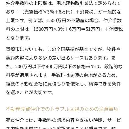
仲介手数料の上限額は、宅地建物取引業法で定められて
売買仲介時に不当請求を見抜くチェック項
おり「（売買価格×3%＋6万円）＋消費税」が一般的な
目
上限です。例えば、1500万円の不動産の場合、仲介手数
岡崎市における仲介手数料の最新動向とは
料の上限は「1500万円×3%＋6万円＝51万円」＋消費税
売買仲介手数料の岡崎市独自の傾向を解説
となります。
岡崎市の売買仲介で活用される最新の特例
岡崎市においても、この全国基準が基本ですが、物件や
制度
契約内容により多少の差が出るケースもあります。ま
売買仲介の地域相場と全国的な違いを比較
た、200万円以下や400万円以下の価格帯では、段階的な
岡崎市の売買仲介で注目される実務事情と
料率が適用されます。手数料は交渉の余地があるため、
は
複数の不動産会社に見積もりを依頼し、納得できる条件
地域情報を活用した売買仲介手数料節約方
を選ぶことが大切です。
法
手数料適正化を目指す売買仲介のポイント
不動産売買仲介でのトラブル回避のための注意事項
売買仲介の手数料交渉を成功させるコツ
売買仲介では、手数料の請求内容や支払い時期、サービ
適正な売買仲介手数料を見極める判断基準
ス内容を事前にしっかり確認することが重要です。特