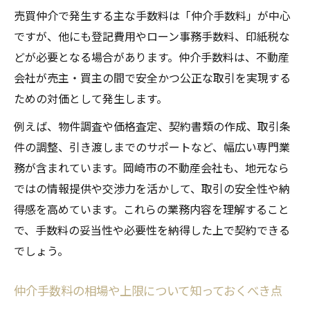
売買仲介の法的上限額を超えないための注
売買仲介で発生する主な手数料は「仲介手数料」が中心
意点
ですが、他にも登記費用やローン事務手数料、印紙税な
売買価格ごとの仲介手数料の具体的な算出
どが必要となる場合があります。仲介手数料は、不動産
例
会社が売主・買主の間で安全かつ公正な取引を実現する
特例が適用される売買仲介のケースとその
ための対価として発生します。
基準
例えば、物件調査や価格査定、契約書類の作成、取引条
取引時に知っておきたい売買仲介の注意点
件の調整、引き渡しまでのサポートなど、幅広い専門業
売買仲介契約を交わす際の重要な確認事項
務が含まれています。岡崎市の不動産会社も、地元なら
手数料トラブルを防ぐための売買仲介の工
ではの情報提供や交渉力を活かして、取引の安全性や納
夫
得感を高めています。これらの業務内容を理解すること
で、手数料の妥当性や必要性を納得した上で契約できる
売買仲介での追加費用発生リスクを理解す
でしょう。
る
売買仲介の支払い時期と分割方法のポイン
仲介手数料の相場や上限について知っておくべき点
ト