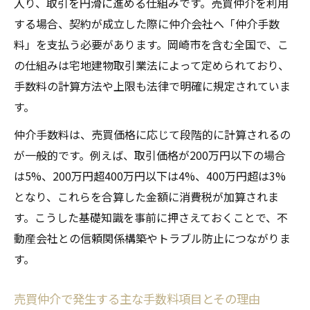
入り、取引を円滑に進める仕組みです。売買仲介を利用
性
する場合、契約が成立した際に仲介会社へ「仲介手数
物件価格別の売買仲介の手数料目安と準備
料」を支払う必要があります。岡崎市を含む全国で、こ
方法
の仕組みは宅地建物取引業法によって定められており、
岡崎市で賢く売買仲介を活用するための資
手数料の計算方法や上限も法律で明確に規定されていま
金戦略
す。
売買仲介の手数料負担を抑えるポイントを
仲介手数料は、売買価格に応じて段階的に計算されるの
紹介
が一般的です。例えば、取引価格が200万円以下の場合
資金不足を防ぐ売買仲介の支払いスケジュ
は5%、200万円超400万円以下は4%、400万円超は3%
ール例
となり、これらを合算した金額に消費税が加算されま
仲介手数料の計算方法と上限額を徹底解説
す。こうした基礎知識を事前に押さえておくことで、不
売買仲介における基本的な手数料計算式を
動産会社との信頼関係構築やトラブル防止につながりま
理解
す。
段階別の売買仲介手数料計算方法とその仕
組み
売買仲介で発生する主な手数料項目とその理由