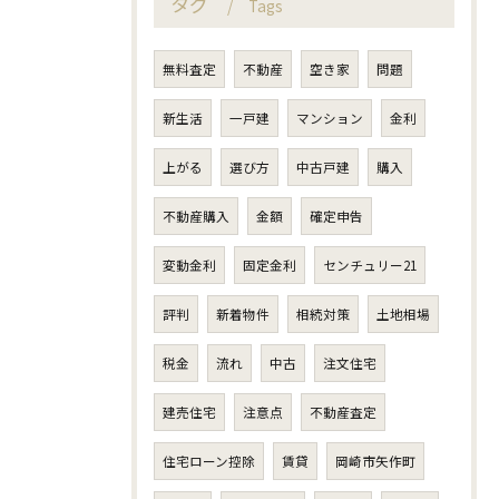
タグ
Tags
無料査定
不動産
空き家
問題
新生活
一戸建
マンション
金利
上がる
選び方
中古戸建
購入
不動産購入
金額
確定申告
変動金利
固定金利
センチュリー21
評判
新着物件
相続対策
土地相場
税金
流れ
中古
注文住宅
建売住宅
注意点
不動産査定
住宅ローン控除
賃貸
岡崎市矢作町