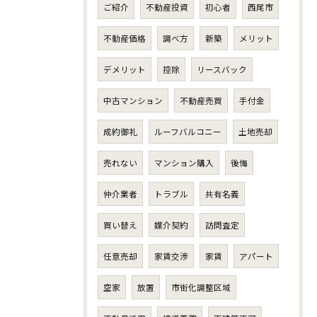
ご紹介
不動産投資
初心者
西尾市
不動産価格
調べ方
新築
メリット
デメリット
控除
リースバック
中古マンション
不動産売買
手付金
成約御礼
ルーフバルコニー
土地売却
売れない
マンション購入
後悔
仲介業者
トラブル
共有名義
買い替え
媒介契約
訪問査定
任意売却
家賃交渉
家賃
アパート
空家
放置
市街化調整区域