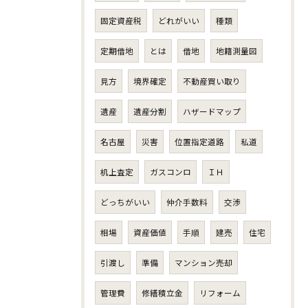
固定資産税
どれがいい
種類
定期借地
とは
借地
地籍測量図
見方
境界確定
不動産買い取り
遺産
遺産分割
ハザードマップ
名古屋
災害
位置指定道路
私道
机上査定
ガスコンロ
ＩＨ
どっちがいい
仲介手数料
交渉
相場
資産価値
手順
建売
住宅
引渡し
準備
マンション売却
管理費
修繕積立金
リフォーム