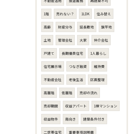
不動産活用
接道義務
再建築不可
1階
売れない？
1LDK
住み替え
高齢
財産分与
延長敷地
旗竿地
土地
管理会社
大家
仲介会社
戸建て
長期優良住宅
1人暮らし
住宅展示場
つなぎ融資
維持費
不動産会社
老後生活
区画整理
高層階
低層階
売却の流れ
売却期間
収益アパート
1棟マンション
収益物件
南向き
建築条件付き
二世帯住宅
重要事項説明書