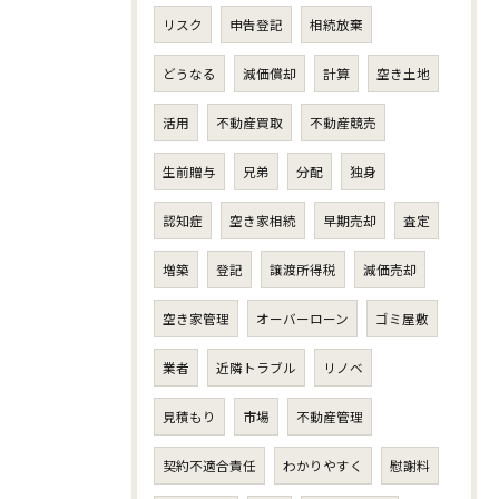
リスク
申告登記
相続放棄
どうなる
減価償却
計算
空き土地
活用
不動産買取
不動産競売
生前贈与
兄弟
分配
独身
認知症
空き家相続
早期売却
査定
増築
登記
譲渡所得税
減価売却
空き家管理
オーバーローン
ゴミ屋敷
業者
近隣トラブル
リノベ
見積もり
市場
不動産管理
契約不適合責任
わかりやすく
慰謝料