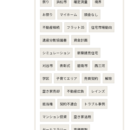
祭り
浜松市
確定測量
境界
お祭り
マイホーム
頭金なし
不動産相続
フラット35
住宅市場動向
遺産分割協議書
資金計画
シミュレーション
新築建売住宅
刈谷市
表彰式
碧南市
西三河
学区
子育てエリア
売買契約
解除
空き家売却
不動産広告
レインズ
抵当権
契約不適合
トラブル事例
マンション投資
空き家活用
セールスラリー
高価買取