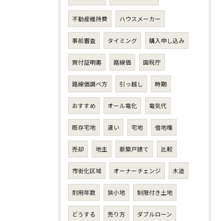
不動産維持費
ハウスメーカー
事前審査
タイミング
購入申し込み
買付証明書
路線価
国税庁
路線価調べ方
引っ越し
時期
おすすめ
オール電化
電気代
既存宅地
違い
宅地
借地権
売却
地主
新築戸建て
比較
市街化区域
オーナーチェンジ
木造
耐用年数
狭小地
制限付き土地
どうする
売り方
ダブルローン