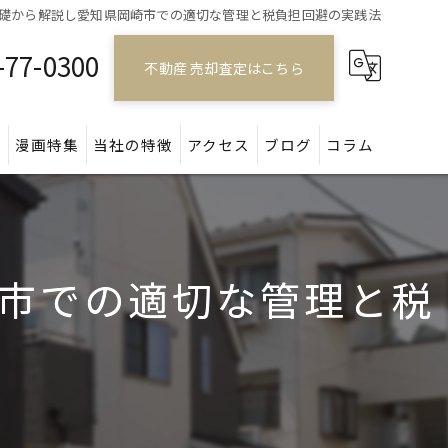
礎から解説し愛知県岡崎市での適切な管理と税負担回避の実践法
-77-0300
不動産 売却査定はこちら
問
漫画特集
当社の特徴
アクセス
ブログ
コラム
戸建て
マンション
市での適切な管理と税
アパート
土地
空き家