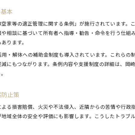
空家の固定資産税特例解除リスクと対処法
い基本
空家が増税対象になる主なパターンを解説
市空家等の適正管理に関する条例」が施行されています。
岡崎市で空家の税負担を減らす管理実践法
報や相談に基づいて所有者へ指導・勧告・命令を行う仕組
行政の税務指導に対応する空家所有者の心得
もあります。
空家相談センターでの税務相談活用の流れ
活用・解体への補助金制度も導入されています。これらの
空家対策の実例から学ぶ効果的な管理と地域貢献
軽減にもつながります。条例内容や支援制度の詳細は、岡
岡崎市の空家管理成功例から学ぶ実践策
う。
空家活用が地域に与える良い影響と事例紹介
空家を地域資産に転換した工夫とポイント
然防止策
空家トラブルを防いだ具体的な管理体験談
による損害賠償、火災や不法侵入、近隣からの苦情や行政
空家バンク活用で地域活性化を実現した事例
が地域全体の安全や評価にも影響します。こうしたトラブ