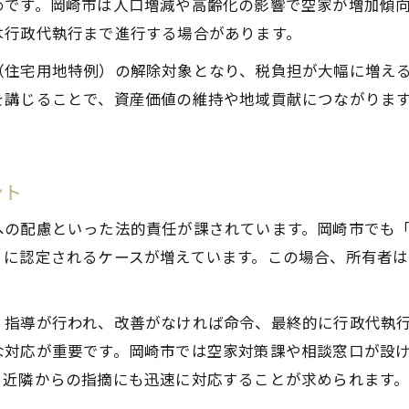
めです。岡崎市は人口増減や高齢化の影響で空家が増加傾
特定空家認定を避けるための必須法律ガイド
は行政代執行まで進行する場合があります。
特定空家とは何か愛知県岡崎市の基準を紹介
（住宅用地特例）の解除対象となり、税負担が大幅に増え
空家が特定空家に指定される主な要因と対策
を講じることで、資産価値の維持や地域貢献につながりま
特定空家認定を避けるための管理義務の実践
。
行政からの指導や命令にどう対応すべきか
空家等対策特別措置法の重要ポイント整理
ント
岡崎市空家バンク活用で安全管理を実現する方法
への配慮といった法的責任が課されています。岡崎市でも
岡崎市空家バンクの仕組みと利用メリット解説
」に認定されるケースが増えています。この場合、所有者
空家バンク登録で得られるサポート内容とは
空家バンク愛知県の連携事例と活用の流れ
・指導が行われ、改善がなければ命令、最終的に行政代執
相談から登録まで空家バンク利用の手順
な対応が重要です。岡崎市では空家対策課や相談窓口が設
空家バンクでの管理・活用事例のポイント
、近隣からの指摘にも迅速に対応することが求められます
固定資産税増税を防ぐための空家対応策の要点