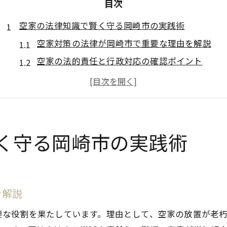
目次
空家の法律知識で賢く守る岡崎市の実践術
空家対策の法律が岡崎市で重要な理由を解説
空家の法的責任と行政対応の確認ポイント
岡崎市独自の空家条例で知っておきたい基本
空家問題でよくある法律トラブルと未然防止策
岡崎市の空家相談窓口を活用した解決ステップ
放置リスクを減らす空家管理の最新ポイント
く守る岡崎市の実践術
空家放置による実際のリスクと行政指導の現状
空家管理で注意すべき防災・防犯対策の基本
岡崎市の空家対策事例に学ぶ管理のコツ
を解説
空家管理不全が招く行政の対応パターン
要な役割を果たしています。理由として、空家の放置が老
空家バンクや各種相談サービスの活用法