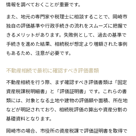
相談内容に応じた専門家の選び方と活用法
情報を調べておくことが重要です。
不動産相続の相談時に確認すべきポイント
また、地元の専門家や税理士に相談することで、岡崎市
一覧
独自の評価基準や行政手続きの流れをスムーズに把握で
費用や受付時間で判断する相続相談窓口の
きるメリットがあります。失敗例として、過去の基準で
選択
手続きを進めた結果、相続税が想定より増額された事例
三ヶ月ルールと期限管理で後悔しない相続
もあるため、注意が必要です。
不動産相続の三ヶ月ルールと実践的な注意
点
不動産相続で最初に確認すべき評価書類
期限管理が岡崎市の相続トラブル予防に有
不動産相続を行う際、まず確認すべき評価書類は「固定
効
資産税課税明細書」と「評価証明書」です。これらの書
三ヶ月ルールを守るための不動産相続スケ
類には、対象となる土地や建物の評価額や面積、所在地
ジュール
などが明記されており、相続税評価の算出や資産分割の
相続期限を意識した評価手続きの進め方
基礎資料となります。
不動産相続で後悔しないための期限対策法
岡崎市の場合、市役所の資産税課で評価証明書を取得で