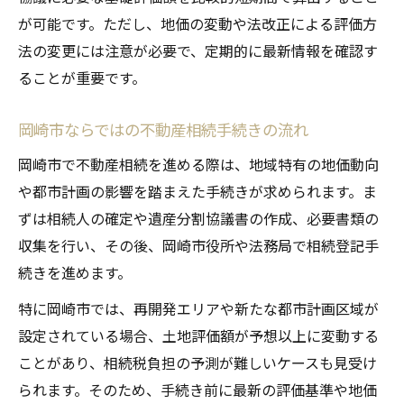
点
が可能です。ただし、地価の変動や法改正による評価方
土地相場や公示地価から見る岡崎市の特徴
法の変更には注意が必要で、定期的に最新情報を確認す
ることが重要です。
不動産相続で意識すべき土地相場の調べ方
岡崎市の公示地価が相続評価に関わる理由
岡崎市ならではの不動産相続手続きの流れ
土地相場比較で見える岡崎市不動産相続の
岡崎市で不動産相続を進める際は、地域特有の地価動向
実情
や都市計画の影響を踏まえた手続きが求められます。ま
不動産相続額に影響する公示地価の見極め
ずは相続人の確定や遺産分割協議書の作成、必要書類の
方
収集を行い、その後、岡崎市役所や法務局で相続登記手
実勢価格と相続評価額の差を理解するポイ
続きを進めます。
ント
特に岡崎市では、再開発エリアや新たな都市計画区域が
相談先選びで失敗しないための実践ポイント
設定されている場合、土地評価額が予想以上に変動する
不動産相続の相談先を選ぶときの比較基準
ことがあり、相続税負担の予測が難しいケースも見受け
岡崎市で頼れる不動産相続の相談窓口とは
られます。そのため、手続き前に最新の評価基準や地価