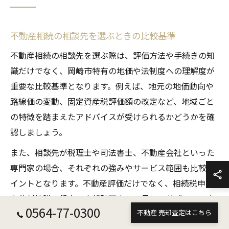
不動産相続の相談先を選ぶときの比較基準
不動産相続の相談先を選ぶ際は、評価方法や手続きの知
識だけでなく、岡崎市特有の地価や法制度への理解度が
重要な比較基準となります。例えば、地元の地価動向や
路線価の変動、固定資産税評価額の改定など、地域ごと
の特徴を踏まえたアドバイスが受けられるかどうかを確
認しましょう。
また、相談先が税理士や司法書士、不動産会社といった
専門家の場合、それぞれの強みやサービス範囲も比較ポ
イントとなります。不動産評価だけでなく、相続税申告
や分割協議、将来の売却計画まで一貫してサポートでき
0564-77-0300
不動産 売却査定はこちら
るかどうかも見逃せません。