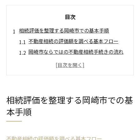
目次
相続評価を整理する岡崎市での基本手順
不動産相続の評価額を調べる基本フロー
岡崎市ならではの不動産相続手続きの流れ
不動産相続で最初に確認すべき評価書類
評価基準の違いが岡崎市の相続に与える影
響
不動産相続の初動が将来の分割協議に直結
相続評価を整理する岡崎市での基
不動産相続をスムーズに進める書類活用術
本手順
評価証明書を使った不動産相続の効率整理
法
固定資産税明細の活用で相続評価を時短す
不動産相続の評価額を調べる基本フロー