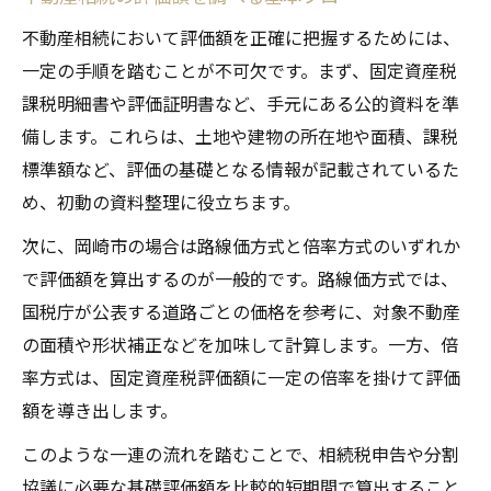
る方法
不動産相続において評価額を正確に把握するためには、
登記事項証明書がもたらす相続評価の安心
一定の手順を踏むことが不可欠です。まず、固定資産税
感
課税明細書や評価証明書など、手元にある公的資料を準
不動産相続で書類確認を怠ると損をする理
備します。これらは、土地や建物の所在地や面積、課税
由
標準額など、評価の基礎となる情報が記載されているた
岡崎市で役立つ不動産相続の書類管理術
め、初動の資料整理に役立ちます。
路線価方式と倍率方式の違いを徹底解説
次に、岡崎市の場合は路線価方式と倍率方式のいずれか
不動産相続で知るべき路線価方式の基本
で評価額を算出するのが一般的です。路線価方式では、
倍率方式が岡崎市の不動産相続に適する場
国税庁が公表する道路ごとの価格を参考に、対象不動産
面
の面積や形状補正などを加味して計算します。一方、倍
路線価方式と倍率方式の選び方と評価例
率方式は、固定資産税評価額に一定の倍率を掛けて評価
不動産相続評価における方式選択の実務ポ
額を導き出します。
イント
このような一連の流れを踏むことで、相続税申告や分割
岡崎市で実践される評価方式の特徴と注意
協議に必要な基礎評価額を比較的短期間で算出すること