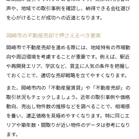
不動産売却の査定基準を具体的に解説
声や、地域での取引事例を確認し、納得できる会社選び
初めてでも安心な不動産売却手順ガイド
を心がけることが成功への近道となります。
不動産売却の全体像を初心者向けに解説
岡崎市の不動産売却で押さえるべき要素
初めてでも安心な不動産売却の進め方
必要書類や手続きに強い不動産売却のコツ
岡崎市で不動産売却を進める際には、地域特有の市場動
向や周辺環境を考慮することが重要です。例えば、駅近
不動産売却で気をつけたい契約時の注意点
や再開発エリア、学区など、買主に人気の条件を把握し
スムーズな引き渡しを実現する不動産売却
ておくことで、適切な売却戦略を立てやすくなります。
方法
売却プロセスをスムーズに進める秘訣とは
また、岡崎市内の「不動産屋賃貸」や「不動産売却」の
取引状況もチェックしましょう。近年の取引事例や価格
不動産売却でプロセス短縮を実現する方法
動向、売出し物件数の推移などを調べることで、相場感
岡崎市の不動産売却で内覧対応を工夫する
を養い、適正価格を見極めやすくなります。特に同じエ
トラブルを避けるための不動産売却注意点
リアや築年数・間取りが近い物件のデータは参考になり
不動産売却で信頼できるパートナー選び
ます。