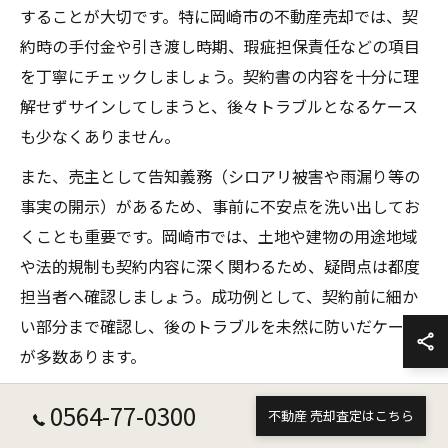
することが大切です。特に岡崎市の不動産売却では、契
約時の手付金や引き渡し時期、瑕疵担保責任などの項目
を丁寧にチェックしましょう。契約書の内容を十分に理
解せずサインしてしまうと、後々トラブルとなるケース
も少なくありません。
また、売主として告知義務（シロアリ被害や雨漏り等の
事実の開示）があるため、事前に不安点を洗い出してお
くことも重要です。岡崎市では、土地や建物の用途地域
や法的規制も契約内容に深く関わるため、疑問点は都度
担当者へ確認しましょう。成功例として、契約前に細か
い部分まで確認し、後のトラブルを未然に防いだケース
が多数あります。
0564-77-0300
スムーズな引き渡しを実現する不動産売却方法
不動産 売却査定はこちら