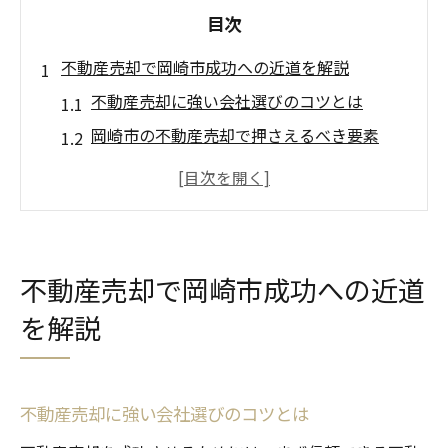
目次
不動産売却で岡崎市成功への近道を解説
不動産売却に強い会社選びのコツとは
岡崎市の不動産売却で押さえるべき要素
不動産売却で高値成約を目指すポイント
岡崎市の市場動向が不動産売却に与える影
響
失敗しない不動産売却の進め方を解説
不動産売却で岡崎市成功への近道
岡崎市の売却相場と流れを分かりやすく紹介
を解説
不動産売却で知るべき岡崎市の相場感
不動産売却の流れを岡崎市事例で徹底解説
岡崎市の不動産売却相場と価格決定の基準
不動産売却に強い会社選びのコツとは
売却タイミングが不動産売却に与える影響