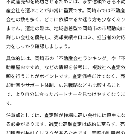
不動産売却を成功させるためには、まず信頼できる不動
不動産売却手順を岡崎市で具体例付きで紹
産会社を選ぶことが非常に重要です。岡崎市では不動産
介
会社の数も多く、どこに依頼するか迷う方も少なくあり
高く売りたい不動産売却戦略の実践ポイント
ません。選定の際は、地域密着型で岡崎市の市場動向に
不動産売却で高く売るための準備方法
詳しい会社を優先し、売却実績や口コミ、担当者の対応
力をしっかり確認しましょう。
岡崎市で選ばれる不動産売却戦略とは
不動産売却における査定の重要性を解説
具体的には、岡崎市の「不動産会社ランキング」や「不
売却活動で差がつく不動産売却の工夫
動産屋おすすめ」などの情報を参考に、複数社へ査定依
頼を行うことがポイントです。査定価格だけでなく、売
高値成約を実現する不動産売却の秘訣
却計画やサポート体制、広告戦略なども比較すること
岡崎市で後悔しない売却準備と査定のコツ
で、より自分に合ったパートナーを見つけやすくなりま
不動産売却前に必要な書類と準備とは
す。
岡崎市で失敗しない査定依頼の方法
注意点としては、査定額が極端に高い会社には慎重にな
不動産売却時の修繕と清掃のポイント
る必要があります。過度な高額査定は成約に至らず、売
査定額アップに役立つ不動産売却の工夫
却期間が長引くリスクがあるためです。実際の利用者の