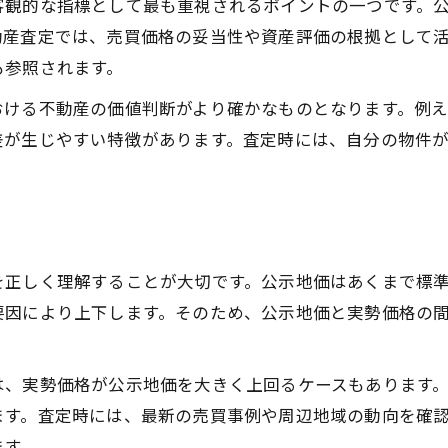
観的な指標として最も重視されるポイントの一つです。公
不動産査定に活かせる物件周辺環境の重要性
動産査定では、売買価格の妥当性や資産評価の根拠として
将来性重視で不動産査定を考える方法
も参照されます。
将来性を見据えた不動産査定のコツ
おける不動産の価値判断がより確かなものとなります。例
不動産査定で将来の資産価値を判断
差が生じやすい特徴があります。査定時には、自分の物件
エリアごとに異なる不動産査定の将来性
開発計画が不動産査定に与える影響とは
不動産査定で重視すべき地域の将来性
実勢相場から見る不動産査定の基準
を正しく理解することが大切です。公示地価はあくまで標
実勢相場を参考にした不動産査定の流れ
要因により上下します。そのため、公示地価と実勢価格の
不動産査定と実勢相場の最新トレンド
実勢価格で知る不動産査定の目安とは
は、実勢価格が公示地価を大きく上回るケースもあります
不動産査定に欠かせない相場情報の集め方
ます。査定時には、最新の売買事例や周辺地域の動向を確
実勢相場の変動が不動産査定へ与える影響
ます。