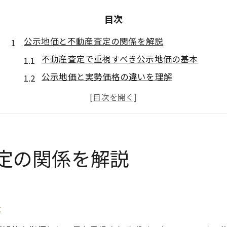
目次
公示地価と不動産査定の関係を解説
不動産査定で重視すべき公示地価の基本
公示地価と実勢価格の違いを理解
岡崎市の不動産査定に役立つ公示地価の動向
不動産査定時に知りたい基準地価の見方
不動産査定の標準を支える指標の特徴
住宅地・商業地の標準的な査定視点
定の関係を解説
住宅地の不動産査定で重視すべきポイント
商業地の不動産査定における標準的視点
用途別に異なる不動産査定の着眼点
本
住宅地と商業地の価格差と不動産査定