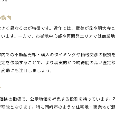
資産価値を高める査定ポイント紹介
不動産査定で資産価値を高める工夫とは
の動向
査定時に評価される住宅の特徴を知る
大きく異なるのが特徴です。近年では、竜美が丘や明大寺
不動産査定で好印象となるポイント解説
ています。一方で、市街地中心部や再開発エリアでは商業
資産価値向上に役立つ不動産査定の視点
不動産査定で見落としがちな資産価値要素
市内での不動産売却・購入のタイミングや価格交渉の根拠
岡崎市における不動産査定の最新傾向
査定を依頼することで、より現実的かつ納得度の高い査定
岡崎市で注目される不動産査定の動向
価変動にも注目しましょう。
不動産査定から見る岡崎市のエリア別特徴
岡崎市で人気が高まる不動産査定の視点
方
実勢相場から読み解く岡崎市の査定傾向
地価格の指標で、公示地価を補完する役割を持っています。
岡崎市の不動産査定で重視される要因
が可能となります。特に岡崎市のような住宅地・商業地が