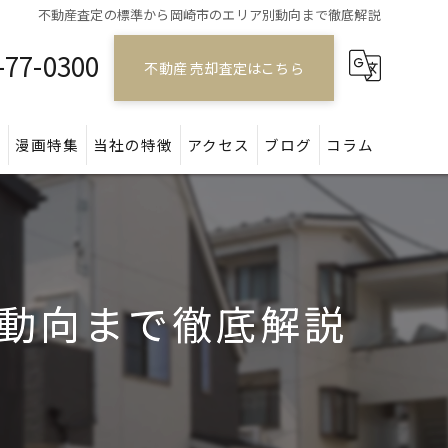
不動産査定の標準から岡崎市のエリア別動向まで徹底解説
-77-0300
不動産 売却査定はこちら
問
漫画特集
当社の特徴
アクセス
ブログ
コラム
戸建て
マンション
動向まで徹底解説
アパート
土地
空き家